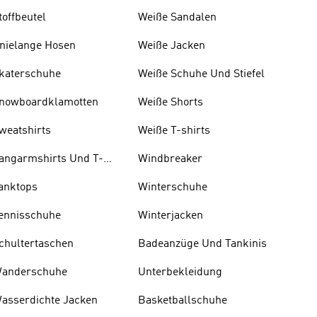
toffbeutel
W eiße Sandalen
nielange Hosen
Weiße Jacken
katerschuhe
Weiße Schuhe Und Stiefel
nowboardklamotten
Weiße Shorts
weatshirts
Weiße T-shirts
angarmshirts Und T-
Windbreaker
hirts
anktops
Winterschuhe
ennisschuhe
Winterjacken
chultertaschen
Badeanzüge Und Tankinis
anderschuhe
Unterbekleidung
asserdichte Jacken
Basketballschuhe