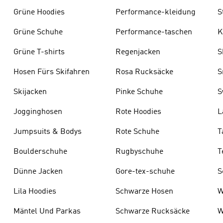
Grüne Hoodies
Performance-kleidung
S
Grüne Schuhe
Performance-taschen
K
Grüne T-shirts
Regenjacken
S
Hosen Fürs Skifahren
Rosa Rucksäcke
S
Skijacken
Pinke Schuhe
S
Jogginghosen
Rote Hoodies
L
s
Jumpsuits & Bodys
Rote Schuhe
T
Boulderschuhe
Rugbyschuhe
T
Dünne Jacken
Gore-tex-schuhe
S
Lila Hoodies
Schwarze Hosen
W
Mäntel Und Parkas
Schwarze Rucksäcke
W