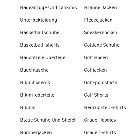
Badeanzüge Und Tankinis
Braune Jacken
Unterbekleidung
Fleecejacken
Basketballschuhe
Sneakersocken
Basketball-shorts
Goldene Schuhe
Bauchfreie Oberteile
Golf Hosen
Bauchtasche
Golfjacken
Bikinihosen &
Golf-poloshirts
Tankinihosen
Bikini-oberteile
Golf Shorts
Bikinis
Bedruckte T-shirts
Blaue Schuhe Und Stiefel
Graue Hoodies
Bomberjacken
Graue T-shirts