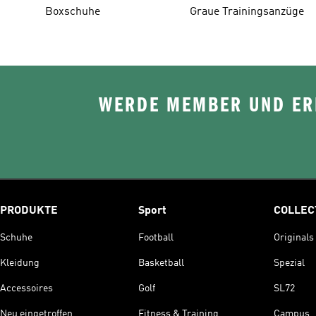
Boxschuhe
Graue Trainingsanzüge
WERDE MEMBER UND ERH
PRODUKTE
Sport
COLLEC
Schuhe
Football
Originals
Kleidung
Basketball
Spezial
Accessoires
Golf
SL72
Neu eingetroffen
Fitness & Training
Campus