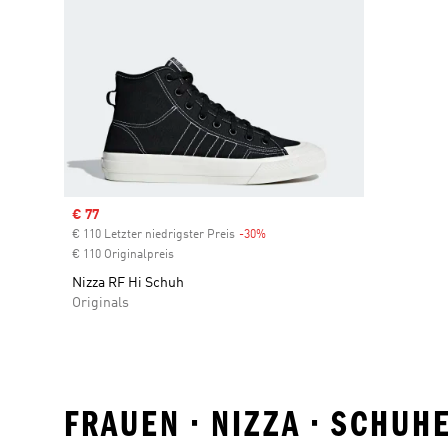
Sale price
€ 77
€ 110 Letzter niedrigster Preis
-30%
Discount
€ 110 Originalpreis
Nizza RF Hi Schuh
Originals
FRAUEN • NIZZA • SCHU