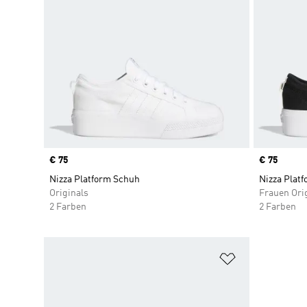
Price
€ 75
Price
€ 75
Nizza Platform Schuh
Nizza Plat
Originals
Frauen Ori
2 Farben
2 Farben
Zur Wunschlis