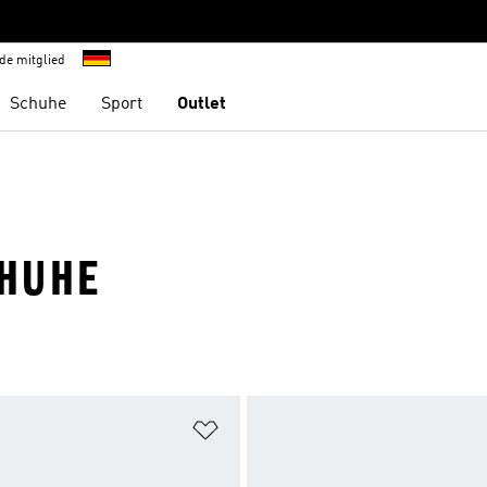
de mitglied
Schuhe
Sport
Outlet
CHUHE
te hinzufügen
Zur Wunschliste hinzufügen