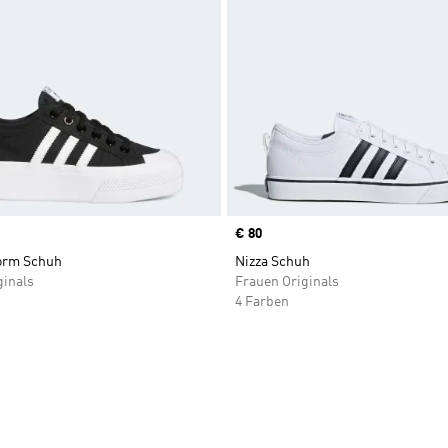
Price
€ 80
form Schuh
Nizza Schuh
ginals
Frauen Originals
4 Farben
te hinzufügen