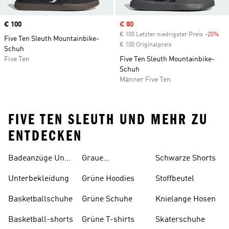
Price
€ 100
Sale price
€ 80
€ 100 Letzter niedrigster Preis
-20%
Dis
Five Ten Sleuth Mountainbike-
€ 100 Originalpreis
Schuh
Five Ten
Five Ten Sleuth Mountainbike-
Schuh
Männer Five Ten
FIVE TEN SLEUTH UND MEHR ZU
ENTDECKEN
Badeanzüge Und
Graue
Schwarze Shorts
Tankinis
Trainingsanzüge
Unterbekleidung
Grüne Hoodies
Stoffbeutel
Basketballschuhe
Grüne Schuhe
Knielange Hosen
Basketball-shorts
Grüne T-shirts
Skaterschuhe