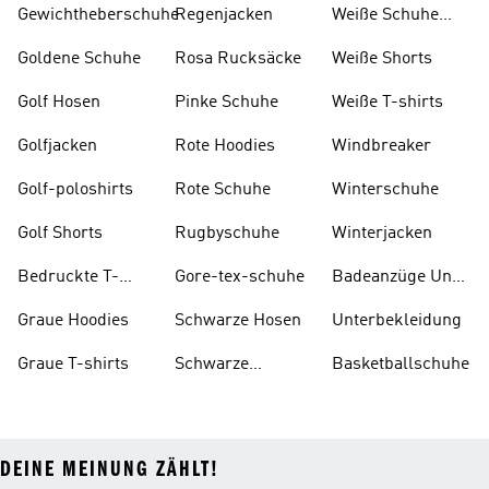
Gewichtheberschuhe
Regenjacken
Weiße Schuhe
Und Stiefel
Goldene Schuhe
Rosa Rucksäcke
Weiße Shorts
Golf Hosen
Pinke Schuhe
Weiße T-shirts
Golfjacken
Rote Hoodies
Windbreaker
Golf-poloshirts
Rote Schuhe
Winterschuhe
Golf Shorts
Rugbyschuhe
Winterjacken
Bedruckte T-
Gore-tex-schuhe
Badeanzüge Und
shirts
Tankinis
Graue Hoodies
Schwarze Hosen
Unterbekleidung
Graue T-shirts
Schwarze
Basketballschuhe
Rucksäcke
DEINE MEINUNG ZÄHLT!