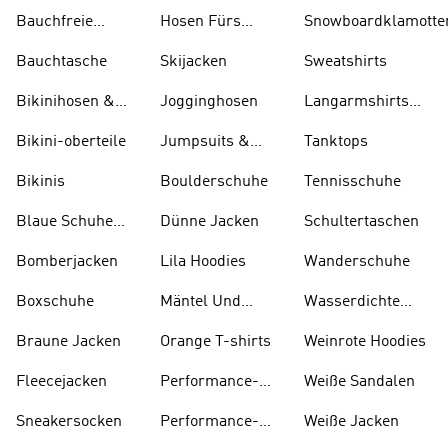
Bauchfreie
Hosen Fürs
Snowboardklamotte
Oberteile
Skifahren
Bauchtasche
Skijacken
Sweatshirts
Bikinihosen &
Jogginghosen
Langarmshirts
Tankinihosen
Und T-shirts
Bikini-oberteile
Jumpsuits &
Tanktops
Bodys
Bikinis
Boulderschuhe
Tennisschuhe
Blaue Schuhe
Dünne Jacken
Schultertaschen
Und Stiefel
Bomberjacken
Lila Hoodies
Wanderschuhe
Boxschuhe
Mäntel Und
Wasserdichte
Parkas
Jacken
Braune Jacken
Orange T-shirts
Weinrote Hoodies
Fleecejacken
Performance-
W eiße Sandalen
kleidung
Sneakersocken
Performance-
Weiße Jacken
taschen