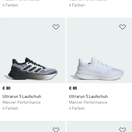
4 Farben
4 Farben
Zur Wunschliste hinzufügen
Zu
Price
€ 80
Price
€ 80
Ultrarun 5 Laufschuh
Ultrarun 5 Laufschuh
Männer Performance
Männer Performance
4 Farben
4 Farben
Zur Wunschliste hinzufügen
Zu