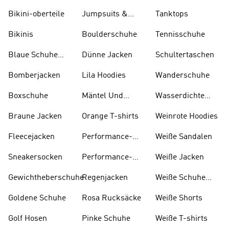
Tankinihosen
Und T-shirts
Bikini-oberteile
Jumpsuits &
Tanktops
Bodys
Bikinis
Boulderschuhe
Tennisschuhe
Blaue Schuhe
Dünne Jacken
Schultertaschen
Und Stiefel
Bomberjacken
Lila Hoodies
Wanderschuhe
Boxschuhe
Mäntel Und
Wasserdichte
Parkas
Jacken
Braune Jacken
Orange T-shirts
Weinrote Hoodies
Fleecejacken
Performance-
W eiße Sandalen
kleidung
Sneakersocken
Performance-
Weiße Jacken
taschen
Gewichtheberschuhe
Regenjacken
Weiße Schuhe
Und Stiefel
Goldene Schuhe
Rosa Rucksäcke
Weiße Shorts
Golf Hosen
Pinke Schuhe
Weiße T-shirts