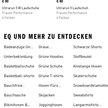
Price
€ 80
Price
€ 80
Ultrarun 5 W Laufschuhe
Ultrarun 5 Laufschuh
Frauen Performance
Frauen Performance
4 Farben
4 Farben
EQ UND MEHR ZU ENTDECKEN
Badeanzüge Und
Graue
Schwarze Shorts
Tankinis
Trainingsanzüge
Unterbekleidung
Grüne Hoodies
Stoffbeutel
Basketballschuhe
Grüne Schuhe
Knielange Hosen
Basketball-shorts
Grüne T-shirts
Skaterschuhe
Bauchfreie
Hosen Fürs
Snowboardklamotte
Oberteile
Skifahren
Bauchtasche
Skijacken
Sweatshirts
Bikinihosen &
Jogginghosen
Langarmshirts