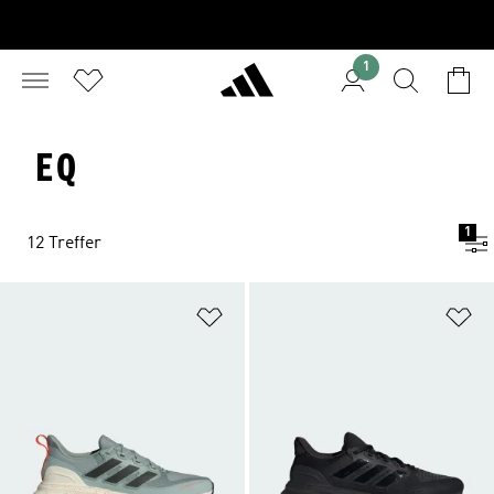
1
EQ
1
12 Treffer
Zur Wunschliste hinzufügen
Zu