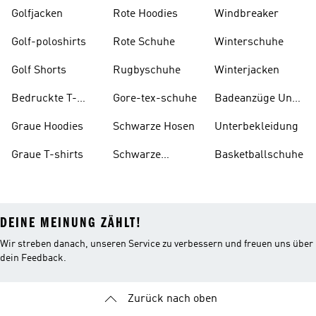
Golfjacken
Rote Hoodies
Windbreaker
Golf-poloshirts
Rote Schuhe
Winterschuhe
Golf Shorts
Rugbyschuhe
Winterjacken
Bedruckte T-
Gore-tex-schuhe
Badeanzüge Und
shirts
Tankinis
Graue Hoodies
Schwarze Hosen
Unterbekleidung
Graue T-shirts
Schwarze
Basketballschuhe
Rucksäcke
DEINE MEINUNG ZÄHLT!
Wir streben danach, unseren Service zu verbessern und freuen uns über
dein Feedback.
Zurück nach oben