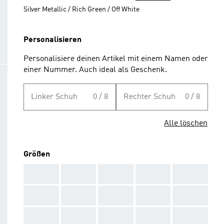
Silver Metallic / Rich Green / Off White
Personalisieren
Personalisiere deinen Artikel mit einem Namen oder
einer Nummer. Auch ideal als Geschenk.
Linker Schuh
0 / 8
Rechter Schuh
0 / 8
Alle löschen
Größen
AAA
AAA
AAA
AAA
AAA
AAA
AAA
AAA
AAA
AAA
AAA
AAA
AAA
AAA
AAA