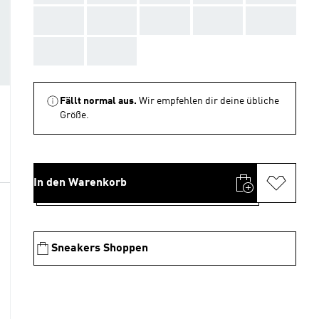
AAA
AAA
AAA
AAA
AAA
AAA
AAA
Fällt normal aus.
Wir empfehlen dir deine übliche
Größe.
In den Warenkorb
Sneakers Shoppen