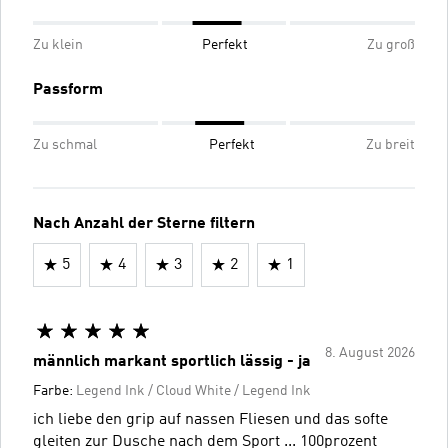
Zu klein
Perfekt
Zu groß
Passform
Zu schmal
Perfekt
Zu breit
Nach Anzahl der Sterne filtern
5
4
3
2
1
8. August 2026
männlich markant sportlich lässig - ja
Farbe:
Legend Ink / Cloud White / Legend Ink
ich liebe den grip auf nassen Fliesen und das softe
gleiten zur Dusche nach dem Sport ... 100prozent