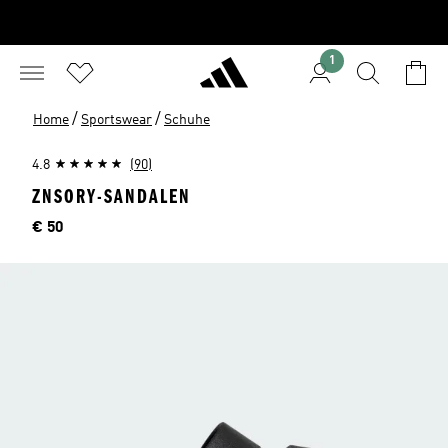
1
/
/
Home
Sportswear
Schuhe
4.8
(90)
ZNSORY-SANDALEN
Preis
€ 50