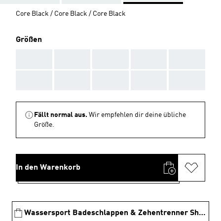
Core Black / Core Black / Core Black
Größen
AAA
AAA
AAA
AAA
AAA
AAA
AAA
AAA
AAA
AAA
Fällt normal aus.
Wir empfehlen dir deine übliche
Größe.
In den Warenkorb
Wassersport Badeschlappen & Zehentrenner Shoppen