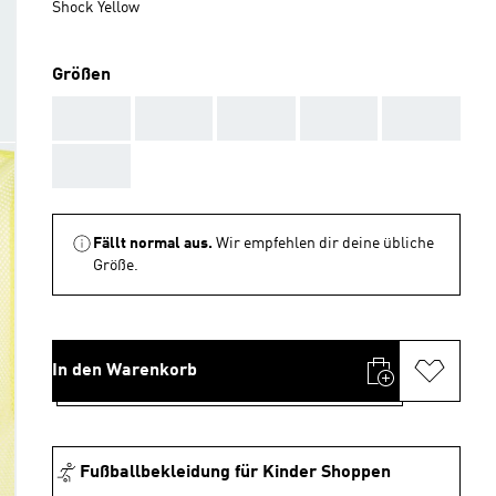
Shock Yellow
Größen
AAA
AAA
AAA
AAA
AAA
AAA
Fällt normal aus.
Wir empfehlen dir deine übliche
Größe.
In den Warenkorb
Fußballbekleidung für Kinder Shoppen