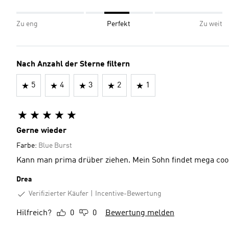
Zu eng
Perfekt
Zu weit
Nach Anzahl der Sterne filtern
5
4
3
2
1
Gerne wieder
Farbe:
Blue Burst
Kann man prima drüber ziehen. Mein Sohn findet mega cool
Drea
Verifizierter Käufer
Incentive-Bewertung
Hilfreich?
0
0
Bewertung melden