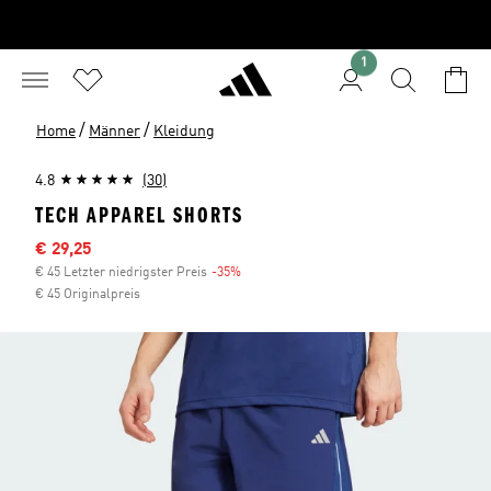
1
/
/
Home
Männer
Kleidung
4.8
(30)
TECH APPAREL SHORTS
Sale-Preis
€ 29,25
€ 45 Letzter niedrigster Preis
-35%
Rabatt
€ 45 Originalpreis