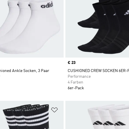
Price
€ 23
hioned Ankle Socken, 3 Paar
CUSHIONED CREW SOCKEN 6ER-
r
Performance
4 Farben
6er-Pack
te hinzufügen
Zur Wunschliste hinzufügen