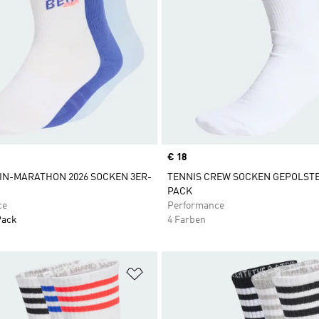
Price
€ 18
IN-MARATHON 2026 SOCKEN 3ER-
TENNIS CREW SOCKEN GEPOLSTE
PACK
ce
Performance
Pack
4 Farben
te hinzufügen
Zur Wunschliste hinzufügen