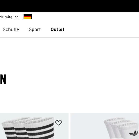
de mitglied
Schuhe
Sport
Outlet
EN
te hinzufügen
Zur Wunschliste hinzufügen