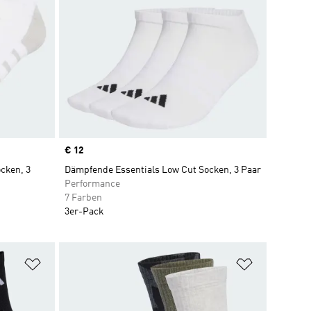
Price
€ 12
cken, 3
Dämpfende Essentials Low Cut Socken, 3 Paar
Performance
7 Farben
3er-Pack
Zur Wunschliste hinzufügen
Zur Wunsch