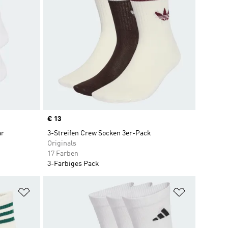
Price
€ 13
ar
3-Streifen Crew Socken 3er-Pack
Originals
17 Farben
3-Farbiges Pack
Zur Wunschliste hinzufügen
Zur Wunsch