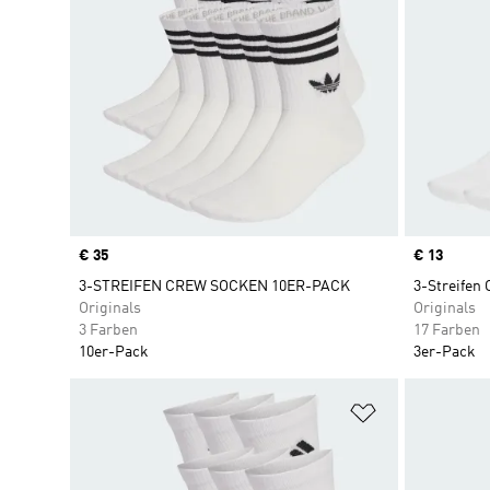
Price
€ 35
Price
€ 13
3-STREIFEN CREW SOCKEN 10ER-PACK
3-Streifen
Originals
Originals
3 Farben
17 Farben
10er-Pack
3er-Pack
Zur Wunschlis