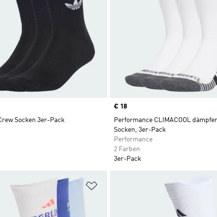
Price
€ 18
 Crew Socken 3er-Pack
Performance CLIMACOOL dämpfe
Socken, 3er-Pack
Performance
2 Farben
3er-Pack
te hinzufügen
Zur Wunschliste hinzufügen