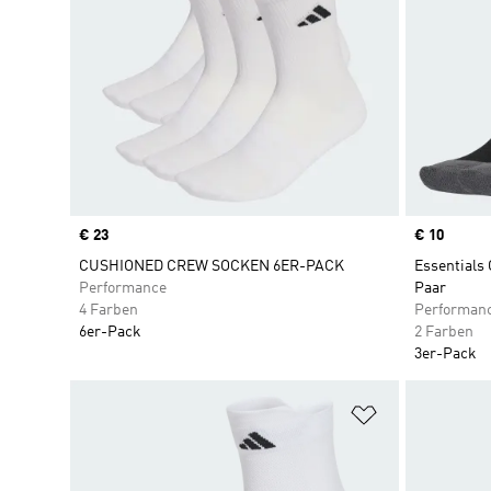
Price
€ 23
Price
€ 10
CUSHIONED CREW SOCKEN 6ER-PACK
Essentials
Performance
Paar
4 Farben
Performan
6er-Pack
2 Farben
3er-Pack
Zur Wunschlis