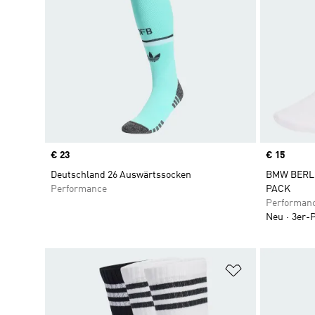
Price
€ 23
Price
€ 15
Deutschland 26 Auswärtssocken
BMW BERL
Performance
PACK
Performan
Neu
3er-
Zur Wunschlis