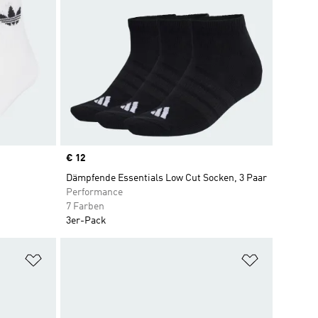
Price
€ 12
Dämpfende Essentials Low Cut Socken, 3 Paar
Performance
7 Farben
3er-Pack
Zur Wunschliste hinzufügen
Zur Wunsch