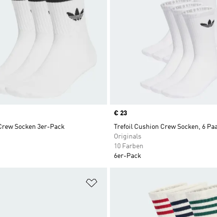
Price
€ 23
 Crew Socken 3er-Pack
Trefoil Cushion Crew Socken, 6 Pa
Originals
10 Farben
6er-Pack
te hinzufügen
Zur Wunschliste hinzufügen