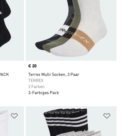
Price
€ 20
PACK
Terrex Multi Socken, 3 Paar
TERREX
2 Farben
3-Farbiges Pack
Zur Wunschliste hinzufügen
Zur Wunsch