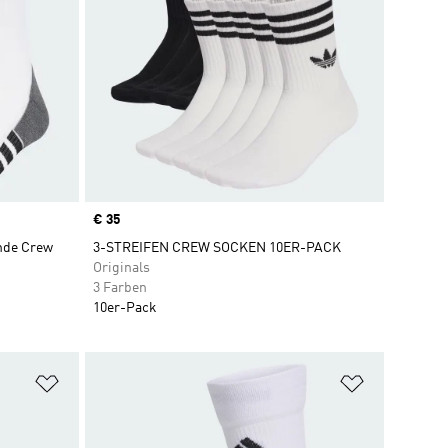
Price
€ 35
nde Crew
3-STREIFEN CREW SOCKEN 10ER-PACK
Originals
3 Farben
10er-Pack
Zur Wunschliste hinzufügen
Zur Wunsch