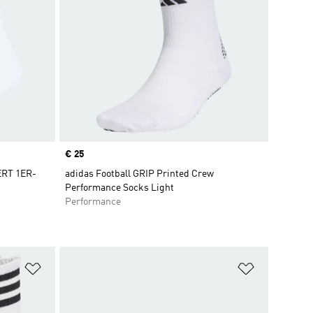
Price
€ 25
RT 1ER-
adidas Football GRIP Printed Crew
Performance Socks Light
Performance
Zur Wunschliste hinzufügen
Zur Wunsch