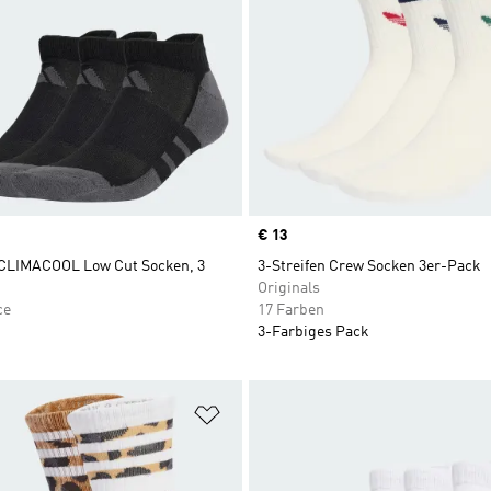
Price
€ 13
 CLIMACOOL Low Cut Socken, 3
3-Streifen Crew Socken 3er-Pack
Originals
ce
17 Farben
3-Farbiges Pack
te hinzufügen
Zur Wunschliste hinzufügen