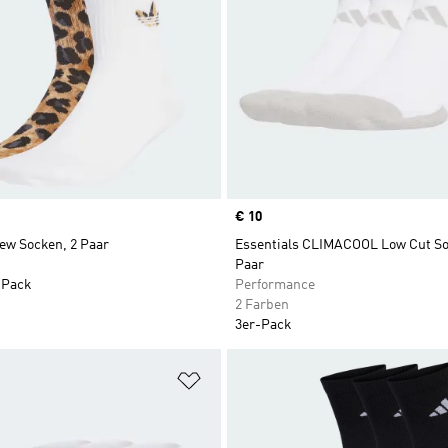
Price
€ 10
ew Socken, 2 Paar
Essentials CLIMACOOL Low Cut So
Paar
 Pack
Performance
2 Farben
3er-Pack
te hinzufügen
Zur Wunschliste hinzufügen