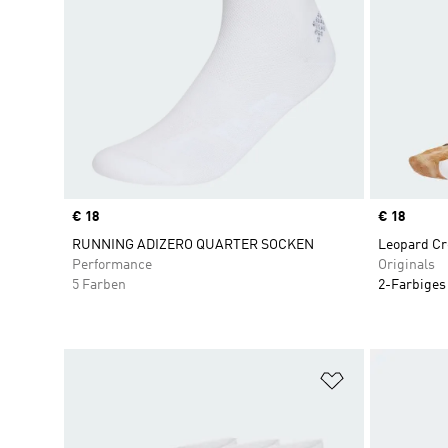
Price
€ 18
Price
€ 18
RUNNING ADIZERO QUARTER SOCKEN
Leopard Cr
Performance
Originals
5 Farben
2-Farbiges
Zur Wunschlis