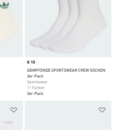
Price
€ 13
DÄMPFENDE SPORTSWEAR CREW SOCKEN
3er-Pack
Sportswear
11 Farben
3er-Pack
Zur Wunschliste hinzufügen
Zur Wunsch