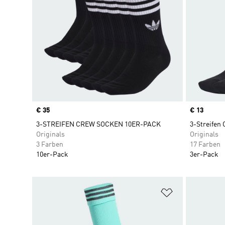
Price
€ 35
Price
€ 13
3-STREIFEN CREW SOCKEN 10ER-PACK
3-Streifen
Originals
Originals
3 Farben
17 Farben
10er-Pack
3er-Pack
Zur Wunschlis