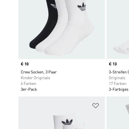
Price
€ 10
Price
€ 13
Crew Socken, 3 Paar
3-Streifen
Kinder Originals
Originals
6 Farben
17 Farben
3er-Pack
3-Farbiges
Zur Wunschlis