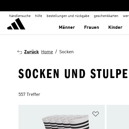
händlersuche
hilfe
bestellungen und rückgabe
geschenkkarten
wer
Männer
Frauen
Kinder
Zurück
Home
Socken
SOCKEN UND STULP
557 Treffer
Zur Wunschlis