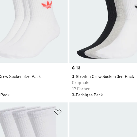
Price
€ 13
 Crew Socken 3er-Pack
3-Streifen Crew Socken 3er-Pack
Originals
17 Farben
 Pack
3-Farbiges Pack
te hinzufügen
Zur Wunschliste hinzufügen