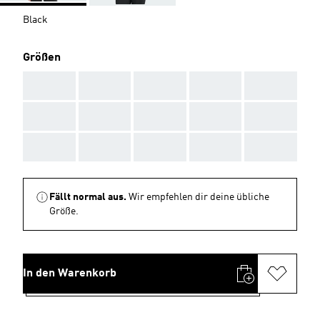
Black
Größen
AAA
AAA
AAA
AAA
AAA
AAA
AAA
AAA
AAA
AAA
AAA
AAA
AAA
AAA
AAA
Fällt normal aus.
Wir empfehlen dir deine übliche
Größe.
In den Warenkorb