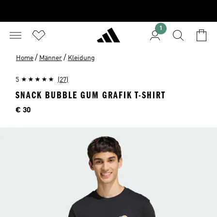
1
/
/
Home
Männer
Kleidung
5
(27)
SNACK BUBBLE GUM GRAFIK T-SHIRT
Preis
€ 30