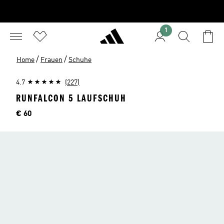
1
/
/
Home
Frauen
Schuhe
4.7
(227)
RUNFALCON 5 LAUFSCHUH
Preis
€ 60