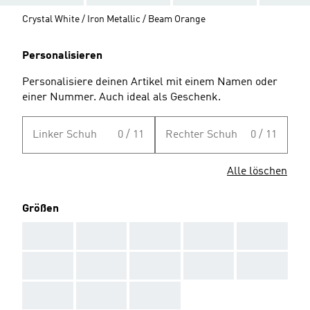
Crystal White / Iron Metallic / Beam Orange
Personalisieren
Personalisiere deinen Artikel mit einem Namen oder
einer Nummer. Auch ideal als Geschenk.
Linker Schuh
0 / 11
Rechter Schuh
0 / 11
Alle löschen
Größen
AAA
AAA
AAA
AAA
AAA
AAA
AAA
AAA
AAA
AAA
AAA
AAA
AAA