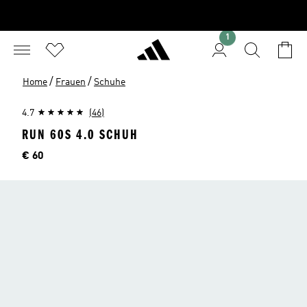
1
/
/
Home
Frauen
Schuhe
4.7
(46)
RUN 60S 4.0 SCHUH
Preis
€ 60