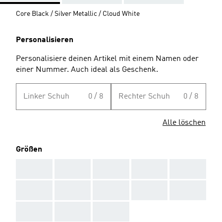
Core Black / Silver Metallic / Cloud White
Personalisieren
Personalisiere deinen Artikel mit einem Namen oder
einer Nummer. Auch ideal als Geschenk.
Linker Schuh
0 / 8
Rechter Schuh
0 / 8
Alle löschen
Größen
AAA
AAA
AAA
AAA
AAA
AAA
AAA
AAA
AAA
AAA
AAA
AAA
AAA