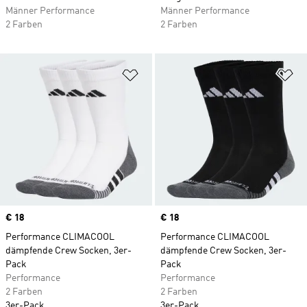
Männer Performance
Männer Performance
2 Farben
2 Farben
Zur Wunschliste hinzufügen
Zu
Price
€ 18
Price
€ 18
Performance CLIMACOOL
Performance CLIMACOOL
dämpfende Crew Socken, 3er-
dämpfende Crew Socken, 3er-
Pack
Pack
Performance
Performance
2 Farben
2 Farben
3er-Pack
3er-Pack