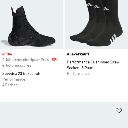
Sale price
€ 104
Ausverkauft
€ 160 Letzter niedrigster Preis
-35%
Discount
Performance Cushioned Crew
€ 160 Originalpreis
Socken, 3 Paar
Speedex 23 Boxschuh
Performance
Performance
4 Farben
Zu