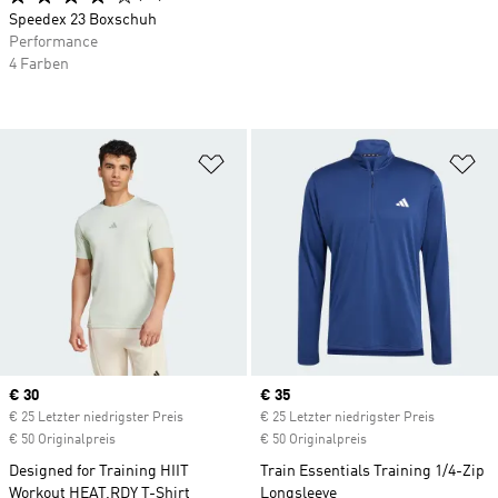
Speedex 23 Boxschuh
Performance
4 Farben
Zur Wunschliste hinzufügen
Zu
Current price
€ 30
Current price
€ 35
€ 25 Letzter niedrigster Preis
€ 25 Letzter niedrigster Preis
€ 50 Originalpreis
€ 50 Originalpreis
Designed for Training HIIT
Train Essentials Training 1/4-Zip
Workout HEAT.RDY T-Shirt
Longsleeve