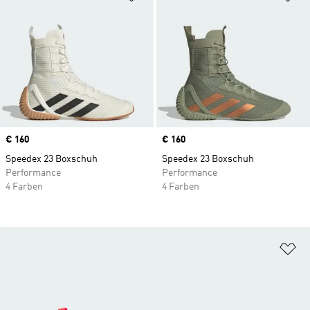
Price
€ 160
Price
€ 160
Speedex 23 Boxschuh
Speedex 23 Boxschuh
Performance
Performance
4 Farben
4 Farben
Zu