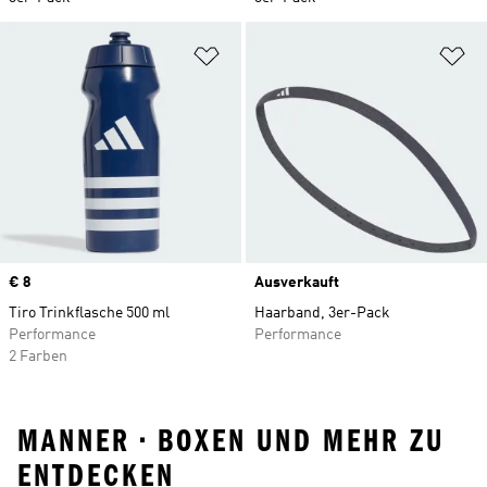
Zur Wunschliste hinzufügen
Zu
Price
€ 8
Ausverkauft
Tiro Trinkflasche 500 ml
Haarband, 3er-Pack
Performance
Performance
2 Farben
MANNER • BOXEN UND MEHR ZU
ENTDECKEN