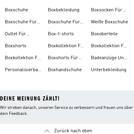
Boxschuhe
Boxbekleidung
Boxsocken Für
Herren
Boxschuhe Für
Boxschuhe Für
Weiße Boxschuhe
Damen
Herren
Outlet Für
Box-t-shirts
Boxoberteile
Boxartikel
Boxshorts
Boxkollektion Für
Boxkollektion Für
Kinder
Herren
Boxkollektion Für
Boxshorts Für
Badeanzüge Und
Damen
Damen
Tankinis
Personalisierbare
Boxhandschuhe
Unterbekleidung
Boxartikel
DEINE MEINUNG ZÄHLT!
Wir streben danach, unseren Service zu verbessern und freuen uns über
dein Feedback.
Zurück nach oben