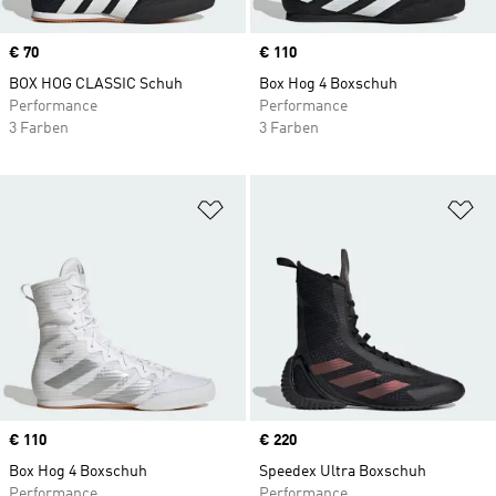
Price
€ 70
Price
€ 110
BOX HOG CLASSIC Schuh
Box Hog 4 Boxschuh
Performance
Performance
3 Farben
3 Farben
Zur Wunschliste hinzufügen
Zu
Price
€ 110
Price
€ 220
Box Hog 4 Boxschuh
Speedex Ultra Boxschuh
Performance
Performance