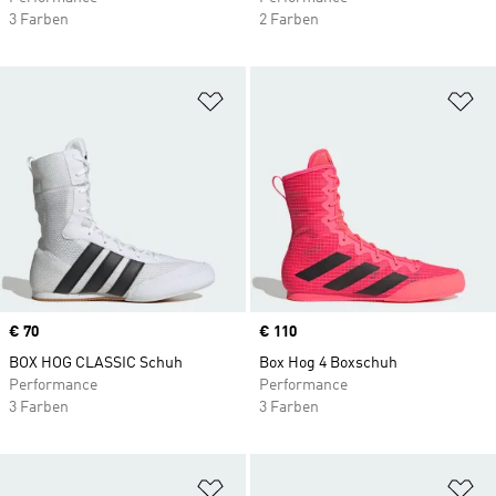
3 Farben
2 Farben
Zur Wunschliste hinzufügen
Zu
Price
€ 70
Price
€ 110
BOX HOG CLASSIC Schuh
Box Hog 4 Boxschuh
Performance
Performance
3 Farben
3 Farben
Zur Wunschliste hinzufügen
Zu