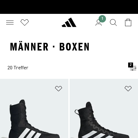
1
MÄNNER · BOXEN
2
20 Treffer
Zur Wunschliste hinzufügen
Zu