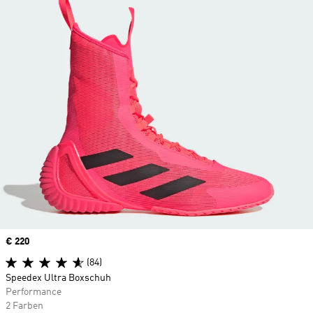
Price
€ 220
(84)
Speedex Ultra Boxschuh
Performance
2 Farben