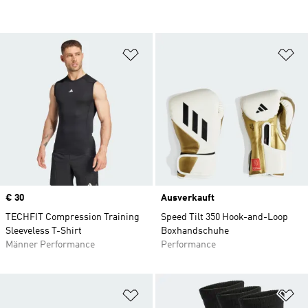
Zur Wunschliste hinzufügen
Zu
Price
€ 30
Ausverkauft
TECHFIT Compression Training
Speed Tilt 350 Hook-and-Loop
Sleeveless T-Shirt
Boxhandschuhe
Männer Performance
Performance
Zur Wunschliste hinzufügen
Zu