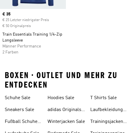
Current price
€ 35
€ 25 Letzter niedrigster Preis
€ 50 Originalpreis
Train Essentials Training 1/4-Zip
Longsleeve
Männer Performance
2 Farben
BOXEN • OUTLET UND MEHR ZU
ENTDECKEN
Schuhe Sale
Hoodies Sale
T Shirts Sale
Sneakers Sale
adidas Originals
Laufbekleidung
Sale
Sale
Fußball Schuhe
Winterjacken Sale
Trainingsjacken
Sale
Sale