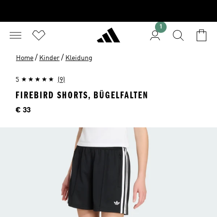
1
/
/
Home
Kinder
Kleidung
5
(9)
FIREBIRD SHORTS, BÜGELFALTEN
Preis
€ 33