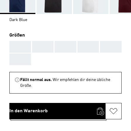
Dark Blue
Größen
AAA
AAA
AAA
AAA
AAA
AAA
Fällt normal aus.
Wir empfehlen dir deine übliche
Größe.
In den Warenkorb