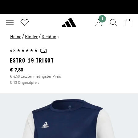
1
/
/
Home
Kinder
Kleidung
4.8
(57)
ESTRO 19 TRIKOT
Aktueller Preis
€ 7,80
€ 6,50 Letzter niedrigster Preis
€ 13 Originalpreis