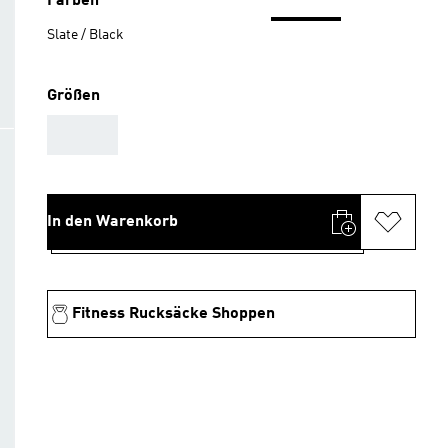
Farben
Slate / Black
Größen
AAA
In den Warenkorb
Fitness Rucksäcke Shoppen