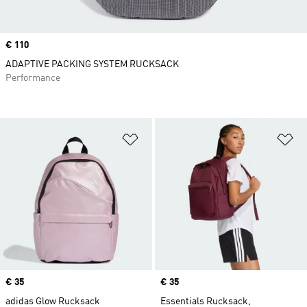
Price
€ 110
ADAPTIVE PACKING SYSTEM RUCKSACK
Performance
Zur Wunschliste hinzufügen
Zu
Price
€ 35
Price
€ 35
adidas Glow Rucksack
Essentials Rucksack,