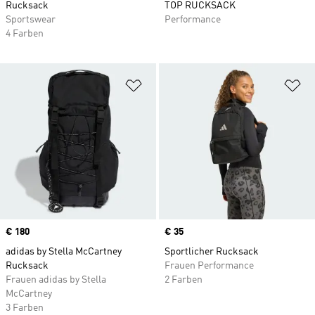
Rucksack
TOP RUCKSACK
Sportswear
Performance
4 Farben
Zur Wunschliste hinzufügen
Zu
Price
€ 180
Price
€ 35
adidas by Stella McCartney
Sportlicher Rucksack
Rucksack
Frauen Performance
Frauen adidas by Stella
2 Farben
McCartney
3 Farben