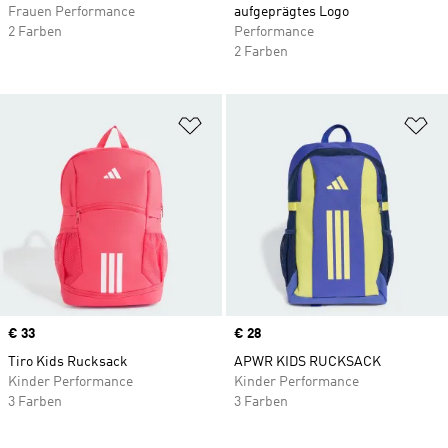
Frauen Performance
aufgeprägtes Logo
2 Farben
Performance
2 Farben
Zur Wunschliste hinzufügen
Zu
Price
€ 33
Price
€ 28
Tiro Kids Rucksack
APWR KIDS RUCKSACK
Kinder Performance
Kinder Performance
3 Farben
3 Farben