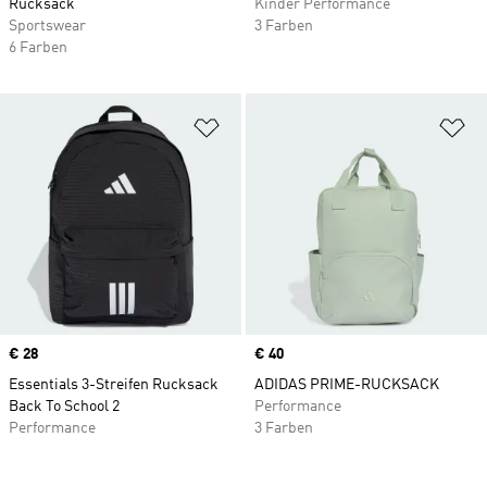
Rucksack
Kinder Performance
Sportswear
3 Farben
6 Farben
Zur Wunschliste hinzufügen
Zu
Price
€ 28
Price
€ 40
Essentials 3-Streifen Rucksack
ADIDAS PRIME-RUCKSACK
Back To School 2
Performance
Performance
3 Farben