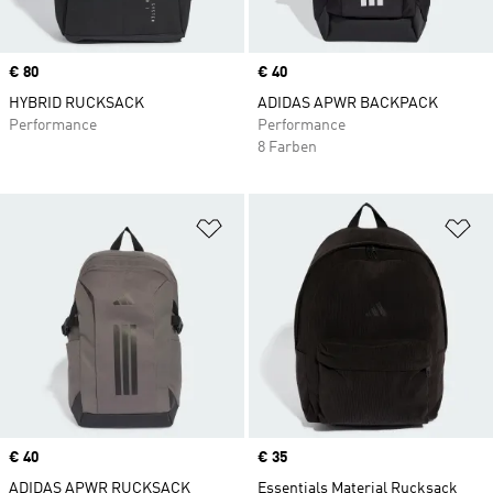
Price
€ 80
Price
€ 40
HYBRID RUCKSACK
ADIDAS APWR BACKPACK
Performance
Performance
8 Farben
Zur Wunschliste hinzufügen
Zu
Price
€ 40
Price
€ 35
ADIDAS APWR RUCKSACK
Essentials Material Rucksack