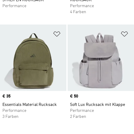
STREIFEN RUCKSACK
RUCKSACK
Performance
Performance
4 Farben
Zur Wunschliste hinzufügen
Zu
Price
€ 35
Price
€ 50
Essentials Material Rucksack
Soft Lux Rucksack mit Klappe
Performance
Performance
3 Farben
2 Farben