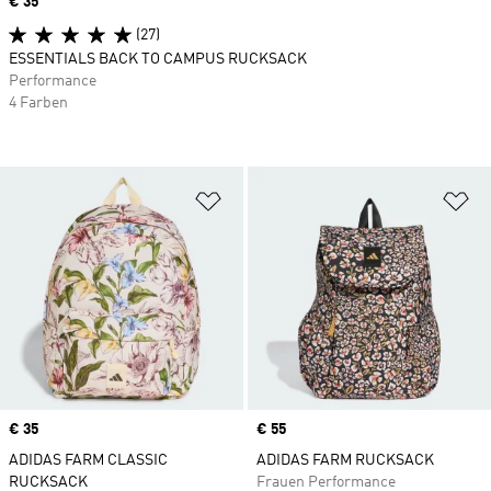
Price
€ 35
(27)
ESSENTIALS BACK TO CAMPUS RUCKSACK
Performance
4 Farben
Zur Wunschliste hinzufügen
Zu
Price
€ 35
Price
€ 55
ADIDAS FARM CLASSIC
ADIDAS FARM RUCKSACK
RUCKSACK
Frauen Performance