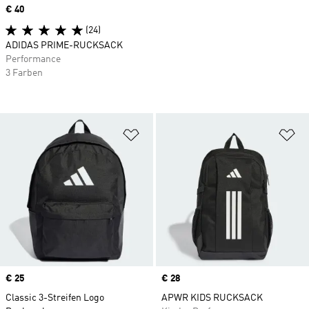
Price
€ 40
(24)
ADIDAS PRIME-RUCKSACK
Performance
3 Farben
Zur Wunschliste hinzufügen
Zu
Price
€ 25
Price
€ 28
Classic 3-Streifen Logo
APWR KIDS RUCKSACK