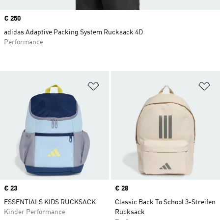
Price
€ 250
adidas Adaptive Packing System Rucksack 4D
Performance
Zur Wunschliste hinzufügen
Zu
Price
€ 23
Price
€ 28
ESSENTIALS KIDS RUCKSACK
Classic Back To School 3-Streifen
Kinder Performance
Rucksack