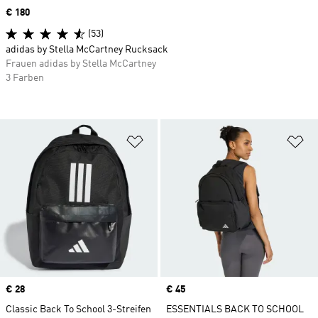
Price
€ 180
(53)
adidas by Stella McCartney Rucksack
Frauen adidas by Stella McCartney
3 Farben
Zur Wunschliste hinzufügen
Zu
Price
€ 28
Price
€ 45
Classic Back To School 3-Streifen
ESSENTIALS BACK TO SCHOOL