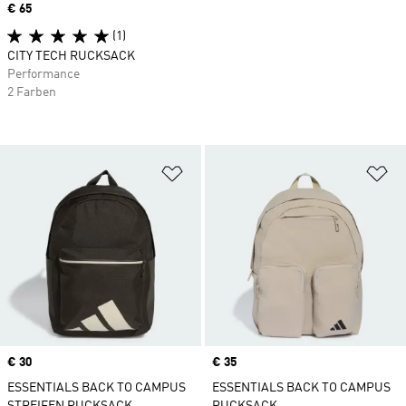
Price
€ 65
(1)
CITY TECH RUCKSACK
Performance
2 Farben
Zur Wunschliste hinzufügen
Zu
Price
€ 30
Price
€ 35
ESSENTIALS BACK TO CAMPUS
ESSENTIALS BACK TO CAMPUS