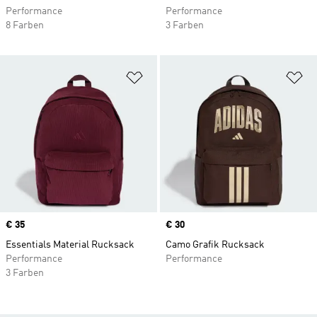
Performance
Performance
8 Farben
3 Farben
Zur Wunschliste hinzufügen
Zu
Price
€ 35
Price
€ 30
Essentials Material Rucksack
Camo Grafik Rucksack
Performance
Performance
3 Farben