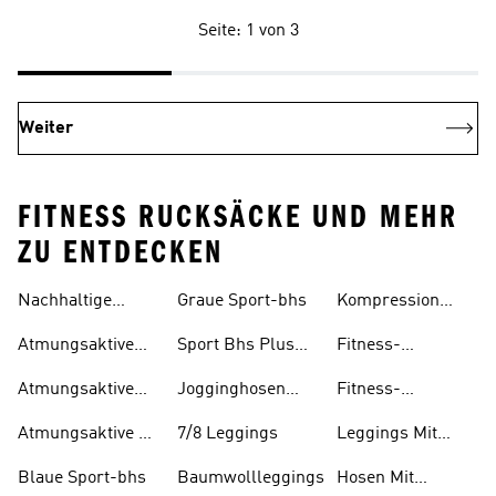
Seite: 1 von 3
Weiter
FITNESS RUCKSÄCKE UND MEHR
ZU ENTDECKEN
Nachhaltige
Graue Sport-bhs
Kompression
Trainingsbekleidung
Leggings
Atmungsaktive
Sport Bhs Plus
Fitness-
Schuhe
Size
bekleidung
Atmungsaktive
Jogginghosen
Fitness-
Mädchen
Socken
Aus Baumwolle
bekleidung
Atmungsaktive T-
7/8 Leggings
Leggings Mit
Mädchen
shirts
Taschen
Blaue Sport-bhs
Baumwollleggings
Hosen Mit