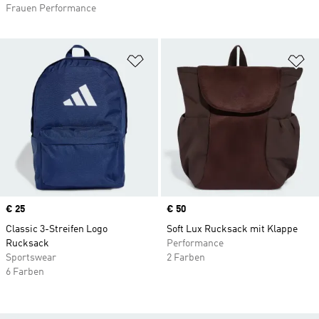
Frauen Performance
Zur Wunschliste hinzufügen
Zu
Price
€ 25
Price
€ 50
Classic 3-Streifen Logo
Soft Lux Rucksack mit Klappe
Rucksack
Performance
Sportswear
2 Farben
6 Farben