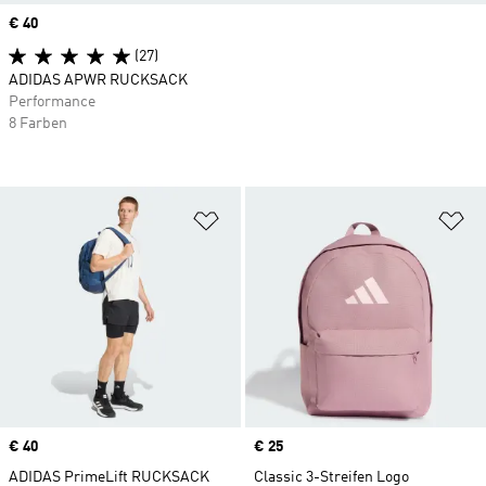
Price
€ 40
(27)
ADIDAS APWR RUCKSACK
Performance
8 Farben
Zur Wunschliste hinzufügen
Zu
Price
€ 40
Price
€ 25
ADIDAS PrimeLift RUCKSACK
Classic 3-Streifen Logo