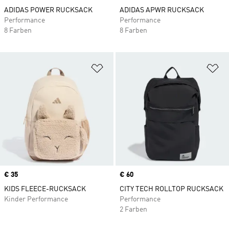
ADIDAS POWER RUCKSACK
ADIDAS APWR RUCKSACK
Performance
Performance
8 Farben
8 Farben
Zur Wunschliste hinzufügen
Zu
Price
€ 35
Price
€ 60
KIDS FLEECE-RUCKSACK
CITY TECH ROLLTOP RUCKSACK
Kinder Performance
Performance
2 Farben