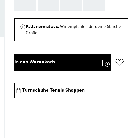
AAA
AAA
AAA
AAA
Fällt normal aus.
Wir empfehlen dir deine übliche
Größe.
In den Warenkorb
Turnschuhe Tennis Shoppen