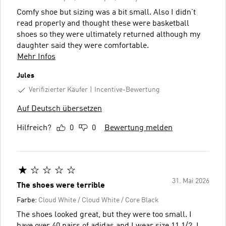
Comfy shoe but sizing was a bit small. Also I didn’t
read properly and thought these were basketball
shoes so they were ultimately returned although my
daughter said they were comfortable.
Mehr Infos
Jules
Verifizierter Käufer
Incentive-Bewertung
Auf Deutsch übersetzen
Hilfreich?
0
0
Bewertung melden
31. Mai 2026
The shoes were terrible
Farbe:
Cloud White / Cloud White / Core Black
The shoes looked great, but they were too small. I
have over 40 pairs of adidas and I wear size 11 1/2. I