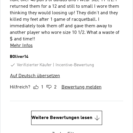
returned them for a 12 and still to small I wore them
thinking they would loosing up! They didn’t and they
killed my feet after 1 game of racquetball. I
immediately took them off and gave them away to
another player who wore size 10 1/2. What a waste of
$ and time!!
Mehr Infos
BOliver14
Verifizierter Käufer
Incentive-Bewertung
Auf Deutsch übersetzen
Hilfreich?
1
2
Bewertung melden
Weitere Bewertungen lesen