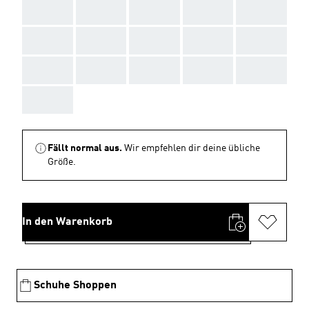
AAA
AAA
AAA
AAA
AAA
AAA
AAA
AAA
AAA
AAA
AAA
AAA
AAA
AAA
AAA
AAA
Fällt normal aus.
Wir empfehlen dir deine übliche
Größe.
In den Warenkorb
Schuhe Shoppen