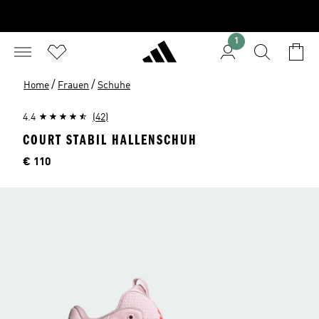
1
/
/
Home
Frauen
Schuhe
4.4
(42)
COURT STABIL HALLENSCHUH
Preis
€ 110