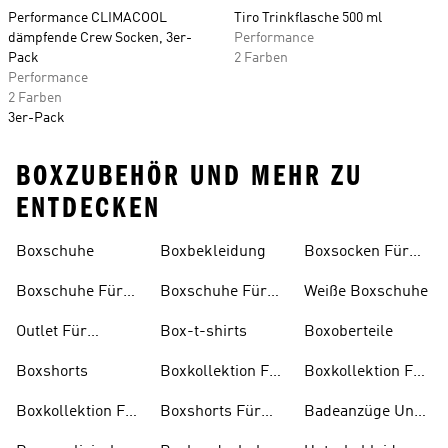
Performance CLIMACOOL
Tiro Trinkflasche 500 ml
dämpfende Crew Socken, 3er-
Performance
Pack
2 Farben
Performance
2 Farben
3er-Pack
BOXZUBEHÖR UND MEHR ZU
ENTDECKEN
Boxschuhe
Boxbekleidung
Boxsocken Für
Herren
Boxschuhe Für
Boxschuhe Für
Weiße Boxschuhe
Damen
Herren
Outlet Für
Box-t-shirts
Boxoberteile
Boxartikel
Boxshorts
Boxkollektion Für
Boxkollektion Für
Kinder
Herren
Boxkollektion Für
Boxshorts Für
Badeanzüge Und
Damen
Damen
Tankinis