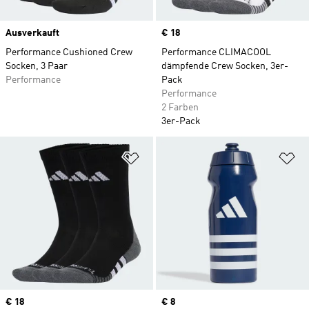
Ausverkauft
Price
€ 18
Performance Cushioned Crew
Performance CLIMACOOL
Socken, 3 Paar
dämpfende Crew Socken, 3er-
Performance
Pack
Performance
2 Farben
3er-Pack
Zur Wunschliste hinzufügen
Zu
Price
€ 18
Price
€ 8