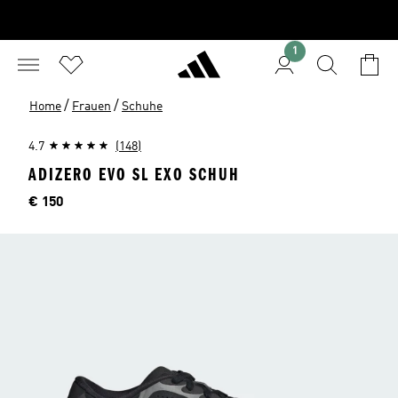
1
/
/
Home
Frauen
Schuhe
4.7
(148)
ADIZERO EVO SL EXO SCHUH
Preis
€ 150