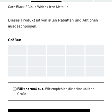
Core Black / Cloud White / Iron Metallic
Dieses Produkt ist von allen Rabatten und Aktionen
ausgeschlossen.
Größen
AAA
AAA
AAA
AAA
AAA
AAA
AAA
AAA
AAA
AAA
AAA
AAA
AAA
AAA
AAA
Fällt normal aus.
Wir empfehlen dir deine übliche
Größe.