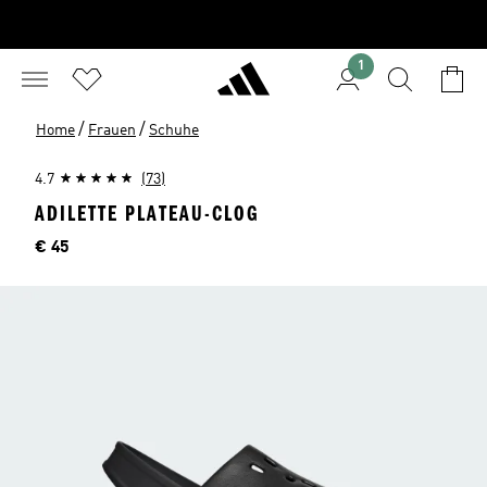
1
/
/
Home
Frauen
Schuhe
4.7
(73)
ADILETTE PLATEAU-CLOG
Preis
€ 45