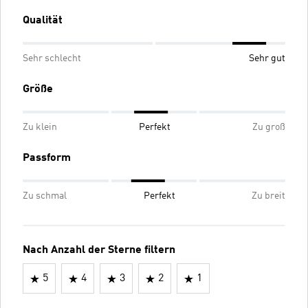
Qualität
Sehr schlecht
Sehr gut
Größe
Zu klein
Perfekt
Zu groß
Passform
Zu schmal
Perfekt
Zu breit
Nach Anzahl der Sterne filtern
5
4
3
2
1