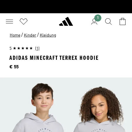
1
/
/
Home
Kinder
Kleidung
5
(1)
ADIDAS MINECRAFT TERREX HOODIE
Preis
€ 55