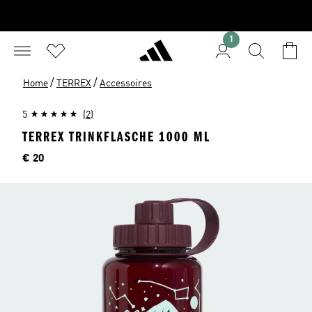
1
/
/
Home
TERREX
Accessoires
5
(2)
TERREX TRINKFLASCHE 1000 ML
Preis
€ 20