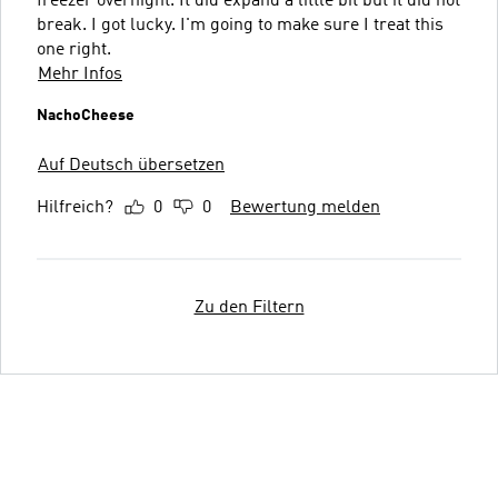
freezer overnight. It did expand a little bit but it did not
break. I got lucky. I'm going to make sure I treat this
one right.
Mehr Infos
NachoCheese
Auf Deutsch übersetzen
Hilfreich?
0
0
Bewertung melden
Zu den Filtern