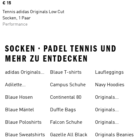
Price
€ 15
Tennis adidas Originals Low Cut
Socken, 1 Paar
Performance
SOCKEN • PADEL TENNIS UND
MEHR ZU ENTDECKEN
adidas Originals
Blaue T-shirts
Laufleggings
Sale
Adilette
Campus Schuhe
Navy Hoodies
Badelatschen
Blaue Hosen
Continental 80
Originals
Badeanzüge
Blaue Mäntel
Duffle Bags
Originals
Badeschlappen
Blaue Poloshirts
Falcon Schuhe
Originals
Bauchfreie
Blaue Sweatshirts
Gazelle All Black
Originals Beanies
Oberteile