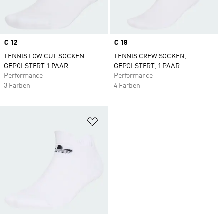
Price
€ 12
Price
€ 18
TENNIS LOW CUT SOCKEN
TENNIS CREW SOCKEN,
GEPOLSTERT 1 PAAR
GEPOLSTERT, 1 PAAR
Performance
Performance
3 Farben
4 Farben
Zur Wunschliste hinzufügen