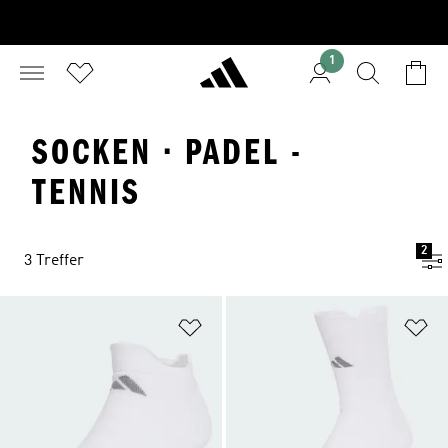
1
SOCKEN · PADEL -
TENNIS
2
3 Treffer
Zur Wunschliste hinzufügen
Zu