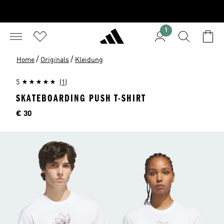
1
/
/
Home
Originals
Kleidung
5
(1)
SKATEBOARDING PUSH T-SHIRT
Preis
€ 30