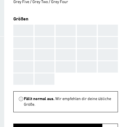
Grey Five / Grey Two / Grey Four
Größen
AAA
AAA
AAA
AAA
AAA
AAA
AAA
AAA
AAA
AAA
AAA
AAA
AAA
AAA
AAA
AAA
AAA
AAA
AAA
AAA
AAA
AAA
Fällt normal aus.
Wir empfehlen dir deine übliche
Größe.