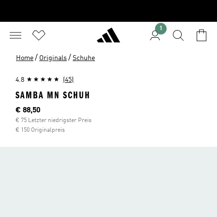
1
/
/
Home
Originals
Schuhe
4.8
(45)
SAMBA MN SCHUH
Aktueller Preis
€ 88,50
€ 75 Letzter niedrigster Preis
€ 150 Originalpreis