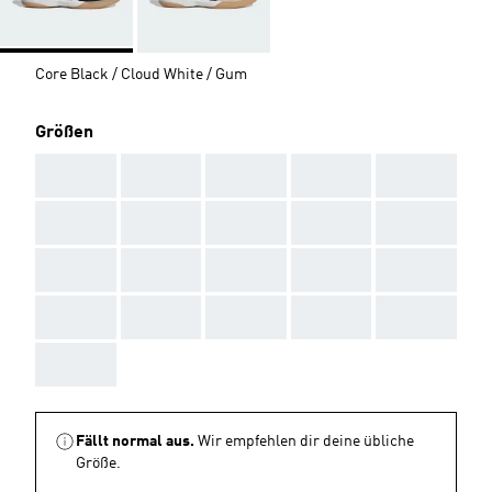
Core Black / Cloud White / Gum
Größen
AAA
AAA
AAA
AAA
AAA
AAA
AAA
AAA
AAA
AAA
AAA
AAA
AAA
AAA
AAA
AAA
AAA
AAA
AAA
AAA
AAA
Fällt normal aus.
Wir empfehlen dir deine übliche
Größe.