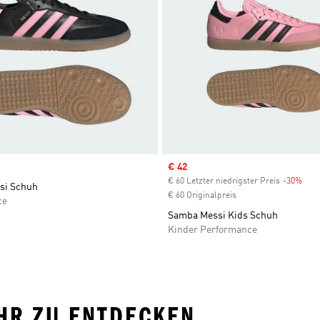
Sale price
€ 42
€ 60 Letzter niedrigster Preis
-30%
Disc
si Schuh
€ 60 Originalpreis
ce
Samba Messi Kids Schuh
Kinder Performance
HR ZU ENTDECKEN