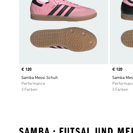
Price
€ 120
Price
€ 120
Samba Messi Schuh
Samba Mes
Performance
Performan
3 Farben
3 Farben
SAMBA • FUTSAL UND ME