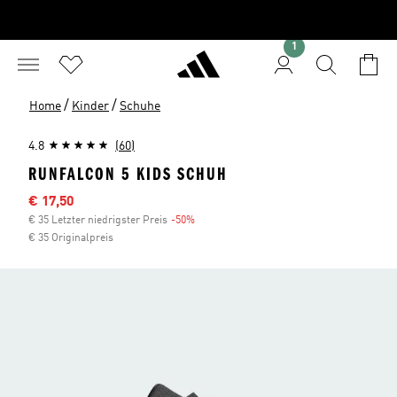
1
/
/
Home
Kinder
Schuhe
4.8
(60)
RUNFALCON 5 KIDS SCHUH
Sale-Preis
€ 17,50
€ 35 Letzter niedrigster Preis
-50%
Rabatt
€ 35 Originalpreis