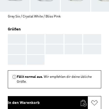
Grey Six / Crystal White / Bliss Pink
Größen
AAA
AAA
AAA
AAA
AAA
AAA
AAA
AAA
AAA
AAA
AAA
AAA
Fällt normal aus.
Wir empfehlen dir deine übliche
Größe.
In den Warenkorb