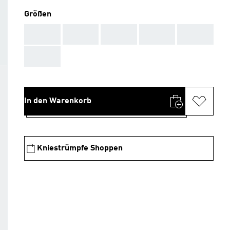
Größen
AAA
AAA
AAA
AAA
AAA
AAA
In den Warenkorb
Kniestrümpfe Shoppen