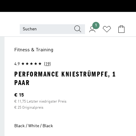
1
Fitness & Training
4.9
(19)
PERFORMANCE KNIESTRÜMPFE, 1
PAAR
Aktueller Preis
€ 15
€ 11,75 Letzter niedrigster Preis
€ 25 Originalpreis
Black / White / Black