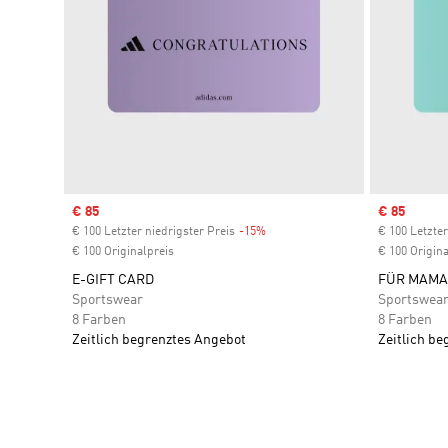
Sale price
€ 85
Sale price
€ 85
€ 100 Letzter niedrigster Preis
-15%
Discount
€ 100 Letzter
€ 100 Originalpreis
€ 100 Origina
E-GIFT CARD
FÜR MAMA
Sportswear
Sportswea
8 Farben
8 Farben
Zeitlich begrenztes Angebot
Zeitlich b