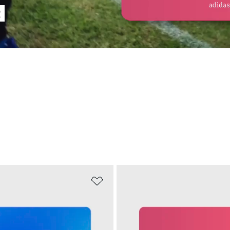
R
te hinzufügen
Zur Wunschliste hinzufügen