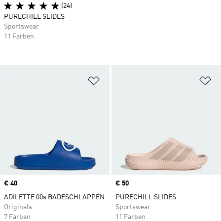
(24)
PURECHILL SLIDES
Sportswear
11 Farben
Zur Wunschliste hinzufügen
Zu
Price
€ 40
Price
€ 50
ADILETTE 00s BADESCHLAPPEN
PURECHILL SLIDES
Originals
Sportswear
7 Farben
11 Farben