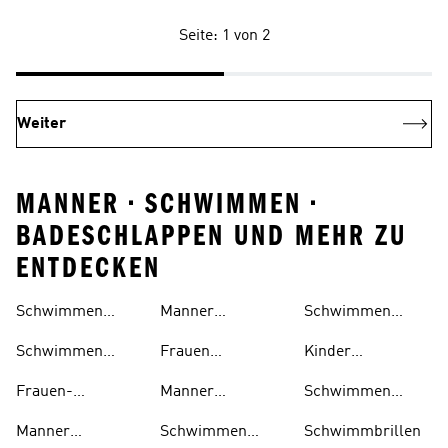
Seite: 1 von 2
Weiter
MANNER • SCHWIMMEN •
BADESCHLAPPEN UND MEHR ZU
ENTDECKEN
Schwimmen
Manner
Schwimmen
Schuhe
Schuhe
Schwimmen
Accessoires
Schwimmen
Frauen
Kinder
Schuhe
Bikinis
Schwimmen
Schwimmen
Frauen-
Manner
Schwimmen
Outlet
Outlet
schwimmen
Schwimmen
Badeanzuge
Manner
Schwimmen
Schwimmbrillen
Outlet