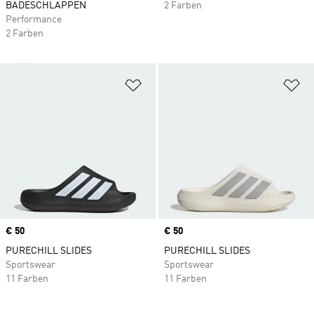
BADESCHLAPPEN
2 Farben
Performance
2 Farben
Zur Wunschliste hinzufügen
Zu
Price
€ 50
Price
€ 50
PURECHILL SLIDES
PURECHILL SLIDES
Sportswear
Sportswear
11 Farben
11 Farben