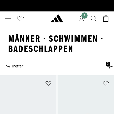
1
MÄNNER · SCHWIMMEN ·
BADESCHLAPPEN
3
94 Treffer
Zur Wunschliste hinzufügen
Zu