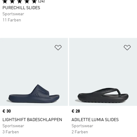
(24)
PURECHILL SLIDES
Sportswear
11 Farben
Zur Wunschliste hinzufügen
Zu
Price
€ 30
Price
€ 28
LIGHTSHIFT BADESCHLAPPEN
ADILETTE LUMIA SLIDES
Sportswear
Sportswear
3 Farben
2 Farben