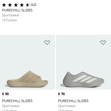
(42)
PURECHILL SLIDES
Sportswear
10 Farben
Zur Wunschliste hinzufügen
Zu
Price
€ 50
Price
€ 70
PURECHILL SLIDES
PURECHILL SLIDES
Sportswear
Sportswear