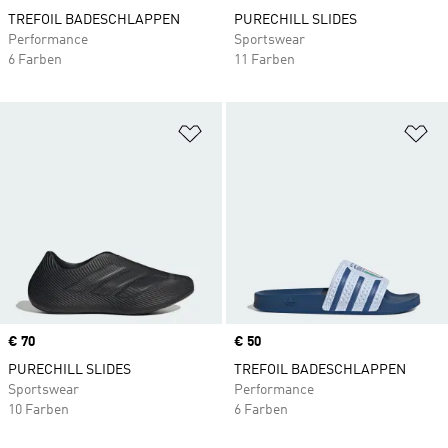
TREFOIL BADESCHLAPPEN
PURECHILL SLIDES
Performance
Sportswear
6 Farben
11 Farben
Zur Wunschliste hinzufügen
Zu
Price
€ 70
Price
€ 50
PURECHILL SLIDES
TREFOIL BADESCHLAPPEN
Sportswear
Performance
10 Farben
6 Farben