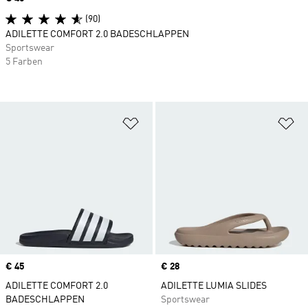
(90)
ADILETTE COMFORT 2.0 BADESCHLAPPEN
Sportswear
5 Farben
Zur Wunschliste hinzufügen
Zu
Price
€ 45
Price
€ 28
ADILETTE COMFORT 2.0
ADILETTE LUMIA SLIDES
BADESCHLAPPEN
Sportswear