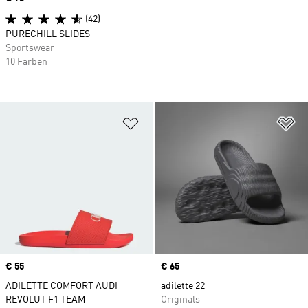
(42)
PURECHILL SLIDES
Sportswear
10 Farben
Zur Wunschliste hinzufügen
Zu
Price
€ 55
Price
€ 65
ADILETTE COMFORT AUDI
adilette 22
REVOLUT F1 TEAM
Originals