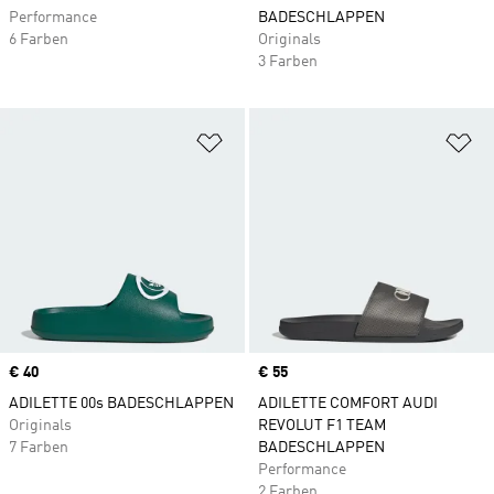
Performance
BADESCHLAPPEN
6 Farben
Originals
3 Farben
Zur Wunschliste hinzufügen
Zu
Price
€ 40
Price
€ 55
ADILETTE 00s BADESCHLAPPEN
ADILETTE COMFORT AUDI
Originals
REVOLUT F1 TEAM
7 Farben
BADESCHLAPPEN
Performance
2 Farben