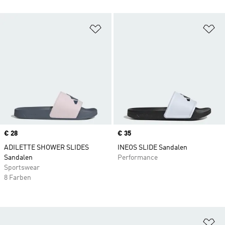
Zur Wunschliste hinzufügen
Zu
Price
€ 28
Price
€ 35
ADILETTE SHOWER SLIDES
INEOS SLIDE Sandalen
Sandalen
Performance
Sportswear
8 Farben
Zu