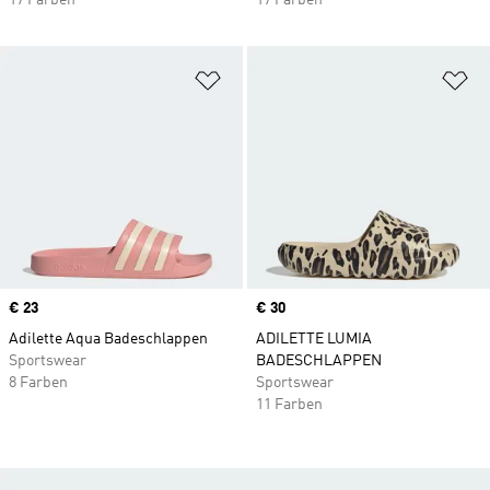
17 Farben
17 Farben
Zur Wunschliste hinzufügen
Zu
Price
€ 23
Price
€ 30
Adilette Aqua Badeschlappen
ADILETTE LUMIA
Sportswear
BADESCHLAPPEN
8 Farben
Sportswear
11 Farben