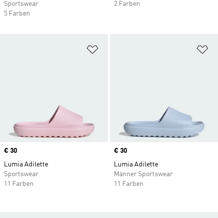
Sportswear
2 Farben
5 Farben
Zur Wunschliste hinzufügen
Zu
Price
€ 30
Price
€ 30
Lumia Adilette
Lumia Adilette
Sportswear
Männer Sportswear
11 Farben
11 Farben