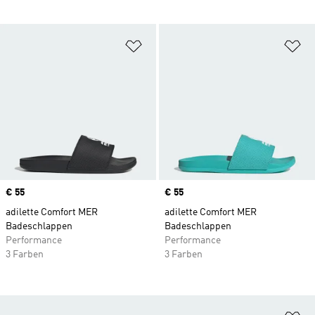
Zur Wunschliste hinzufügen
Zu
Price
€ 55
Price
€ 55
adilette Comfort MER
adilette Comfort MER
Badeschlappen
Badeschlappen
Performance
Performance
3 Farben
3 Farben
Zu