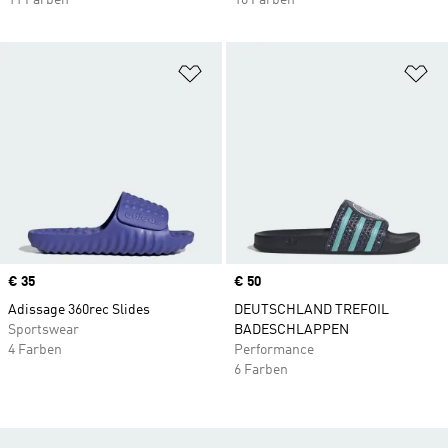
11 Farben
10 Farben
Zur Wunschliste hinzufügen
Zu
Price
€ 35
Price
€ 50
Adissage 360rec Slides
DEUTSCHLAND TREFOIL
Sportswear
BADESCHLAPPEN
4 Farben
Performance
6 Farben