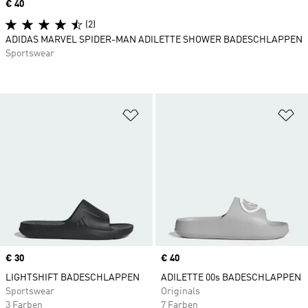
Price
€ 40
(2)
ADIDAS MARVEL SPIDER-MAN ADILETTE SHOWER BADESCHLAPPEN
Sportswear
Zur Wunschliste hinzufügen
Zu
Price
€ 30
Price
€ 40
LIGHTSHIFT BADESCHLAPPEN
ADILETTE 00s BADESCHLAPPEN
Sportswear
Originals
3 Farben
7 Farben