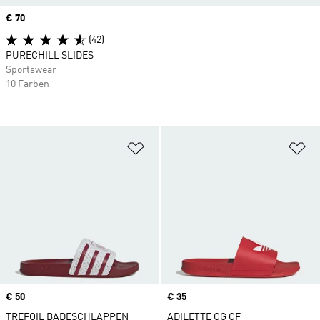
Price
€ 70
(42)
PURECHILL SLIDES
Sportswear
10 Farben
Zur Wunschliste hinzufügen
Zu
Price
€ 50
Price
€ 35
TREFOIL BADESCHLAPPEN
ADILETTE OG CF