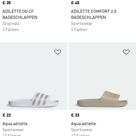
Price
€ 35
Price
€ 45
ADILETTE OG CF
ADILETTE COMFORT 2.0
BADESCHLAPPEN
BADESCHLAPPEN
Originals
Sportswear
3 Farben
5 Farben
Zur Wunschliste hinzufügen
Zu
Price
€ 23
Price
€ 23
Aqua adilette
Aqua adilette
Sportswear
Sportswear