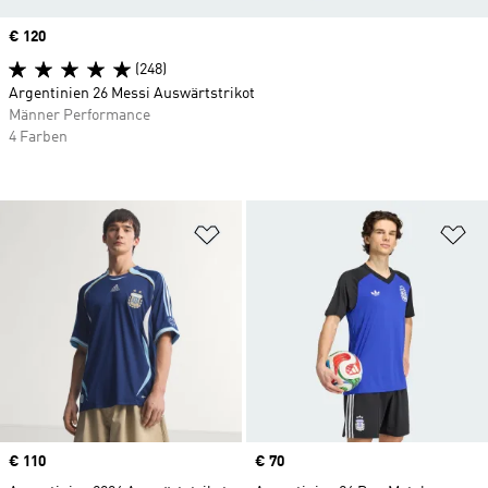
Price
€ 120
(248)
Argentinien 26 Messi Auswärtstrikot
Männer Performance
4 Farben
Zur Wunschliste hinzufügen
Zu
Price
€ 110
Price
€ 70