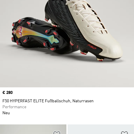
Price
€ 280
F50 HYPERFAST ELITE Fußballschuh, Naturrasen
Performance
Neu
Zur Wunschliste hinzufügen
Zu