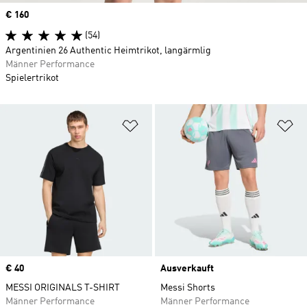
Price
€ 160
(54)
Argentinien 26 Authentic Heimtrikot, langärmlig
Männer Performance
Spielertrikot
Zur Wunschliste hinzufügen
Zu
Price
€ 40
Ausverkauft
MESSI ORIGINALS T-SHIRT
Messi Shorts
Männer Performance
Männer Performance