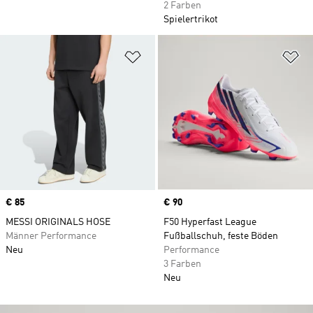
2 Farben
Spielertrikot
Zur Wunschliste hinzufügen
Zu
Price
€ 85
Price
€ 90
MESSI ORIGINALS HOSE
F50 Hyperfast League
Männer Performance
Fußballschuh, feste Böden
Neu
Performance
3 Farben
Neu