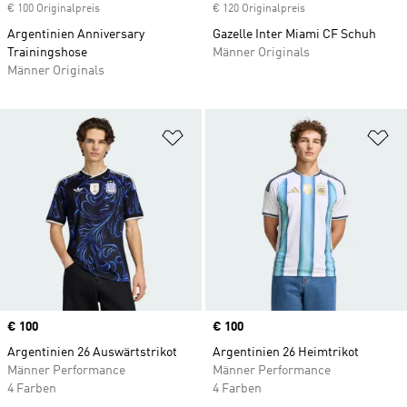
€ 100 Originalpreis
€ 120 Originalpreis
Argentinien Anniversary
Gazelle Inter Miami CF Schuh
Trainingshose
Männer Originals
Männer Originals
Zur Wunschliste hinzufügen
Zu
Price
€ 100
Price
€ 100
Argentinien 26 Auswärtstrikot
Argentinien 26 Heimtrikot
Männer Performance
Männer Performance
4 Farben
4 Farben