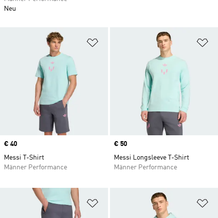
Neu
Zur Wunschliste hinzufügen
Zu
Price
€ 40
Price
€ 50
Messi T-Shirt
Messi Longsleeve T-Shirt
Männer Performance
Männer Performance
Zur Wunschliste hinzufügen
Zu