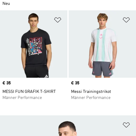
Neu
Zur Wunschliste hinzufügen
Zu
Price
€ 35
Price
€ 35
MESSI FUN GRAFIK T-SHIRT
Messi Trainingstrikot
Männer Performance
Männer Performance
Zu