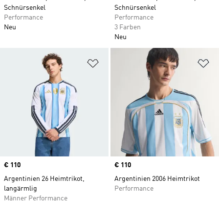
Schnürsenkel
Schnürsenkel
Performance
Performance
Neu
3 Farben
Neu
Zur Wunschliste hinzufügen
Zu
Price
€ 110
Price
€ 110
Argentinien 26 Heimtrikot,
Argentinien 2006 Heimtrikot
langärmlig
Performance
Männer Performance