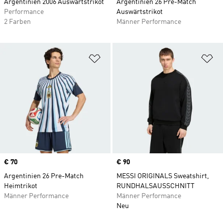
Argentinien 2006 Auswärtstrikot
Argentinien 26 Pre-Match
Performance
Auswärtstrikot
2 Farben
Männer Performance
Zur Wunschliste hinzufügen
Zu
Price
€ 70
Price
€ 90
Argentinien 26 Pre-Match
MESSI ORIGINALS Sweatshirt,
Heimtrikot
RUNDHALSAUSSCHNITT
Männer Performance
Männer Performance
Neu