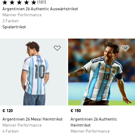
(101)
Argentinien 26 Authentic Auswärtstrikot
Männer Performance
2 Farben
Spielertrikot
Zur Wunschliste hinzufügen
Zu
Price
€ 120
Price
€ 150
Argentinien 26 Messi Heimtrikot
Argentinien 26 Authentic
Männer Performance
Heimtrikot
4 Farben
Männer Performance