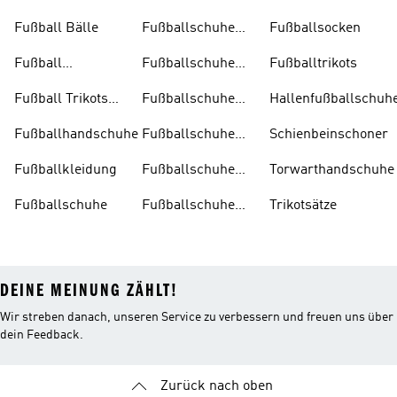
Fußball Bälle
Fußballschuhe
Fußballsocken
Damen
Fußball
Fußballschuhe
Fußballtrikots
Trainingsanzug
Herren
Fußball Trikots
Fußballschuhe
Hallenfußballschuh
Kinder
Kinder
Fußballhandschuhe
Fußballschuhe
Schienbeinschoner
Multinocken
Fußballkleidung
Fußballschuhe
Torwarthandschuhe
Ohne
Fußballschuhe
Fußballschuhe
Trikotsätze
Schnürsenkel
Schwarz
DEINE MEINUNG ZÄHLT!
Wir streben danach, unseren Service zu verbessern und freuen uns über
dein Feedback.
Zurück nach oben