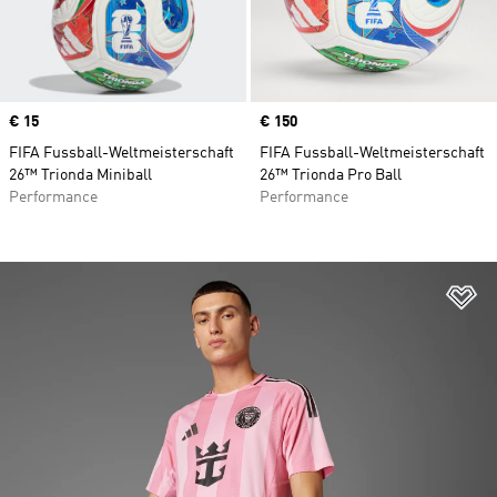
Price
€ 15
Price
€ 150
FIFA Fussball-Weltmeisterschaft
FIFA Fussball-Weltmeisterschaft
26™ Trionda Miniball
26™ Trionda Pro Ball
Performance
Performance
Zu