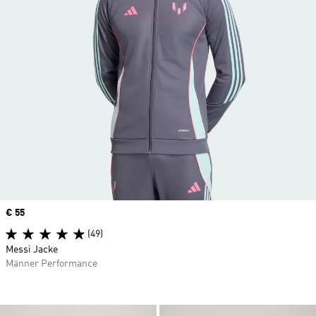
Price
€ 55
(49)
Messi Jacke
Männer Performance