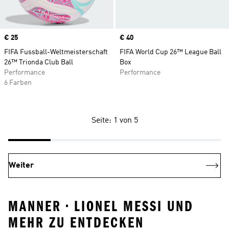
Price
€ 25
Price
€ 40
FIFA Fussball-Weltmeisterschaft
FIFA World Cup 26™ League Ball
26™ Trionda Club Ball
Box
Performance
Performance
6 Farben
Seite: 1 von 5
Weiter
MANNER • LIONEL MESSI UND
MEHR ZU ENTDECKEN