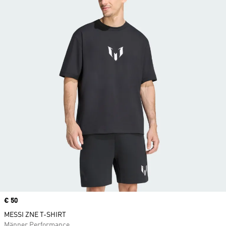
Price
€ 50
MESSI ZNE T-SHIRT
Männer Performance