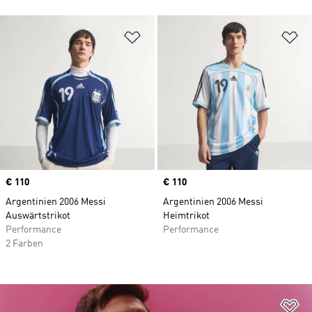
Zur Wunschliste hinzufügen
Zu
Price
€ 110
Price
€ 110
Argentinien 2006 Messi
Argentinien 2006 Messi
Auswärtstrikot
Heimtrikot
Performance
Performance
2 Farben
Zu