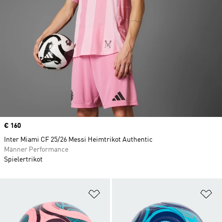
Price
€ 160
Inter Miami CF 25/26 Messi Heimtrikot Authentic
Männer Performance
Spielertrikot
Zur Wunschliste hinzufügen
Zu