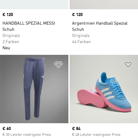
Price
€ 120
Price
€ 120
HANDBALL SPEZIAL MESSI
Argentinien Handball Spezial
Schuh
Schuh
Originals
Originals
2 Farben
44 Farben
Neu
Zur Wunschliste hinzufügen
Zu
Current price
€ 60
Current price
€ 84
€ 50 Letzter niedrigster Preis
€ 48 Letzter niedrigster Preis