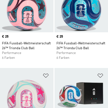
Price
€ 25
Price
€ 25
FIFA Fussball-Weltmeisterschaft
FIFA Fussball-Weltmeisterschaft
26™ Trionda Club Ball
26™ Trionda Club Ball
Performance
Performance
6 Farben
6 Farben
Zur Wunschliste hinzufügen
Zu