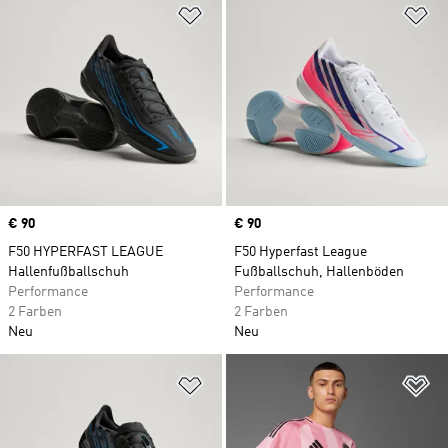
Zur Wunschliste hinzufügen
Zu
Price
€ 90
Price
€ 90
F50 HYPERFAST LEAGUE
F50 Hyperfast League
Hallenfußballschuh
Fußballschuh, Hallenböden
Performance
Performance
2 Farben
2 Farben
Neu
Neu
Zur Wunschliste hinzufügen
Zu