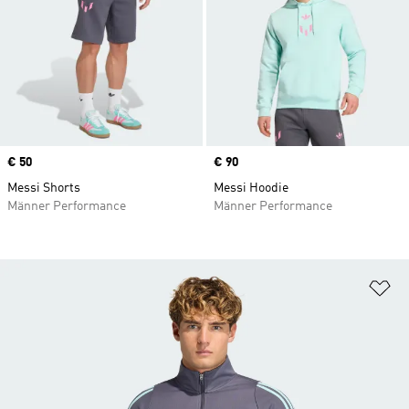
Price
€ 50
Price
€ 90
Messi Shorts
Messi Hoodie
Männer Performance
Männer Performance
Zu