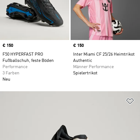
Price
€ 150
Price
€ 150
F50 HYPERFAST PRO
Inter Miami CF 25/26 Heimtrikot
Fußballschuh, feste Böden
Authentic
Performance
Männer Performance
3 Farben
Spielertrikot
Neu
Zu