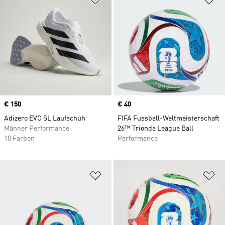
Price
€ 150
Price
€ 40
Adizero EVO SL Laufschuh
FIFA Fussball-Weltmeisterschaft
Männer Performance
26™ Trionda League Ball
10 Farben
Performance
Zur Wunschliste hinzufügen
Zu