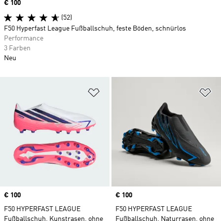
Price
€ 100
(52)
F50 Hyperfast League Fußballschuh, feste Böden, schnürlos
Performance
3 Farben
Neu
Zur Wunschliste hinzufügen
Zu
Price
€ 100
Price
€ 100
F50 HYPERFAST LEAGUE
F50 HYPERFAST LEAGUE
Fußballschuh, Kunstrasen, ohne
Fußballschuh, Naturrasen, ohne