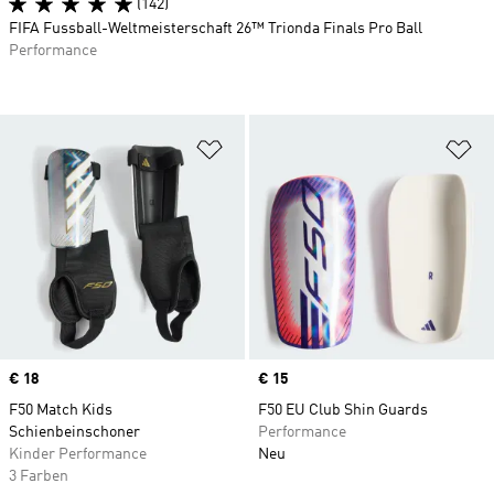
(142)
FIFA Fussball-Weltmeisterschaft 26™ Trionda Finals Pro Ball
Performance
Zur Wunschliste hinzufügen
Zu
Price
€ 18
Price
€ 15
F50 Match Kids
F50 EU Club Shin Guards
Schienbeinschoner
Performance
Kinder Performance
Neu
3 Farben