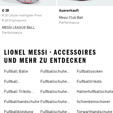
Current price
€ 28
Ausverkauft
€ 20 Letzter niedrigster Preis
Messi Club Ball
€ 40 Originalpreis
Performance
MESSI LEAGUE BALL
Performance
LIONEL MESSI • ACCESSOIRES
UND MEHR ZU ENTDECKEN
Fußball Bälle
Fußballschuhe
Fußballsocken
Damen
Fußball
Fußballschuhe
Fußballtrikots
Trainingsanzug
Herren
Fußball Trikots
Fußballschuhe
Hallenfußballschuh
Kinder
Kinder
Fußballhandschuhe
Fußballschuhe
Schienbeinschoner
Multinocken
Fußballkleidung
Fußballschuhe
Torwarthandschuhe