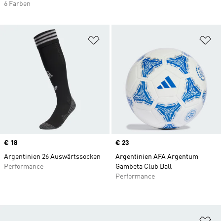
6 Farben
Zur Wunschliste hinzufügen
Zu
Price
€ 18
Price
€ 23
Argentinien 26 Auswärtssocken
Argentinien AFA Argentum
Performance
Gambeta Club Ball
Performance
Zu