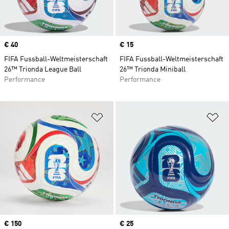
Price
€ 40
Price
€ 15
FIFA Fussball-Weltmeisterschaft
FIFA Fussball-Weltmeisterschaft
26™ Trionda League Ball
26™ Trionda Miniball
Performance
Performance
Zur Wunschliste hinzufügen
Zu
Price
€ 150
Price
€ 25