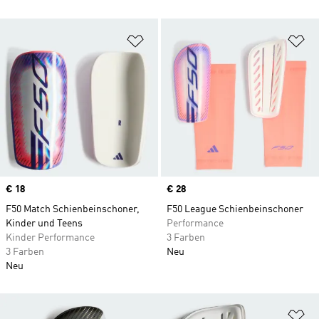
Zur Wunschliste hinzufügen
Zu
Price
€ 18
Price
€ 28
F50 Match Schienbeinschoner,
F50 League Schienbeinschoner
Kinder und Teens
Performance
Kinder Performance
3 Farben
3 Farben
Neu
Neu
Zu