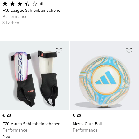
(8)
F50 League Schienbeinschoner
Performance
3 Farben
Zur Wunschliste hinzufügen
Zu
Price
€ 23
Price
€ 25
F50 Match Schienbeinschoner
Messi Club Ball
Performance
Performance
Neu