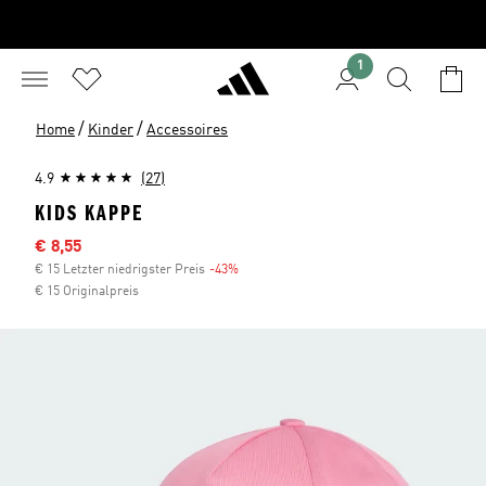
1
/
/
Home
Kinder
Accessoires
4.9
(27)
KIDS KAPPE
Sale-Preis
€ 8,55
€ 15 Letzter niedrigster Preis
-43%
Rabatt
€ 15 Originalpreis