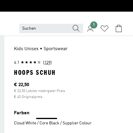
1
Kids Unisex • Sportswear
4.1
(129)
HOOPS SCHUH
Aktueller Preis
€ 22,50
€ 22,50 Letzter niedrigster Preis
€ 45 Originalpreis
Farben
Cloud White / Core Black / Supplier Colour