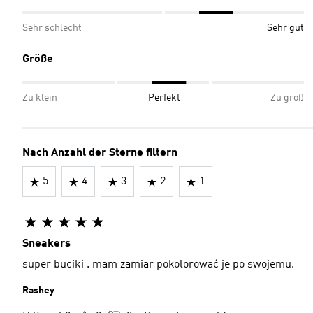
Sehr schlecht
Sehr gut
Größe
Zu klein
Perfekt
Zu groß
Nach Anzahl der Sterne filtern
5
4
3
2
1
Sneakers
super buciki . mam zamiar pokolorować je po swojemu.
Rashey