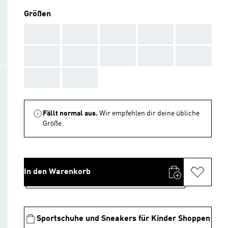
Größen
AAA
AAA
AAA
AAA
AAA
AAA
AAA
AAA
AAA
AAA
AAA
AAA
Fällt normal aus.
Wir empfehlen dir deine übliche
Größe.
In den Warenkorb
Sportschuhe und Sneakers für Kinder Shoppen