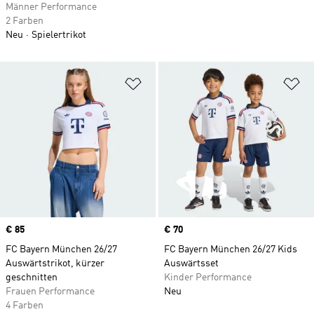
Männer Performance
2 Farben
Neu
Spielertrikot
Zur Wunschliste hinzufügen
Zu
Price
€ 85
Price
€ 70
FC Bayern München 26/27
FC Bayern München 26/27 Kids
Auswärtstrikot, kürzer
Auswärtsset
geschnitten
Kinder Performance
Frauen Performance
Neu
4 Farben