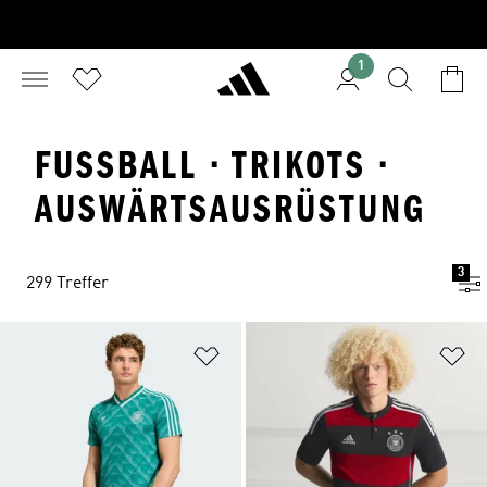
1
FUSSBALL · TRIKOTS · A
USWÄRTSAUSRÜSTUNG
3
299 Treffer
Zur Wunschliste hinzufügen
Zu