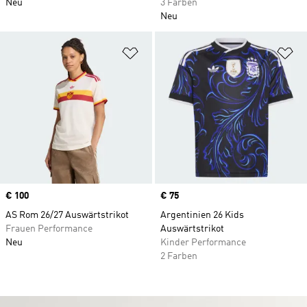
Neu
3 Farben
Neu
Zur Wunschliste hinzufügen
Zu
Price
€ 100
Price
€ 75
AS Rom 26/27 Auswärtstrikot
Argentinien 26 Kids
Frauen Performance
Auswärtstrikot
Neu
Kinder Performance
2 Farben