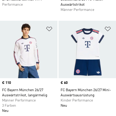
Performance
Auswärtstrikot
Männer Performance
Zur Wunschliste hinzufügen
Zu
Price
€ 110
Price
€ 60
FC Bayern München 26/27
FC Bayern München 26/27 Mini-
Auswärtstrikot, langärmelig
Auswärtsausrüstung
Männer Performance
Kinder Performance
3 Farben
Neu
Neu