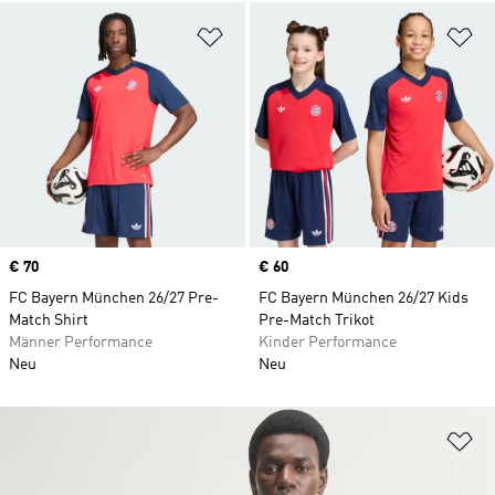
Zur Wunschliste hinzufügen
Zu
Price
€ 70
Price
€ 60
FC Bayern München 26/27 Pre-
FC Bayern München 26/27 Kids
Match Shirt
Pre-Match Trikot
Männer Performance
Kinder Performance
Neu
Neu
Zu