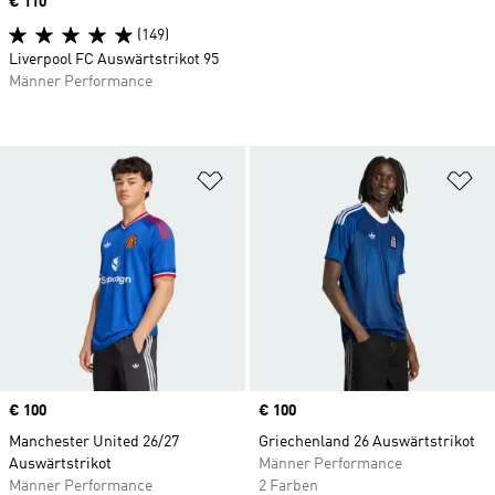
Price
€ 110
(149)
Liverpool FC Auswärtstrikot 95
Männer Performance
Zur Wunschliste hinzufügen
Zu
Price
€ 100
Price
€ 100
Manchester United 26/27
Griechenland 26 Auswärtstrikot
Auswärtstrikot
Männer Performance
Männer Performance
2 Farben