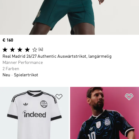
Price
€ 160
(4)
Real Madrid 26/27 Authentic Auswärtstrikot, langärmelig
Männer Performance
2 Farben
Neu
Spielertrikot
Zur Wunschliste hinzufügen
Zu