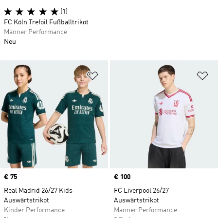
(1)
FC Köln Trefoil Fußballtrikot
Männer Performance
Neu
Zur Wunschliste hinzufügen
Zu
Price
€ 75
Price
€ 100
Real Madrid 26/27 Kids
FC Liverpool 26/27
Auswärtstrikot
Auswärtstrikot
Kinder Performance
Männer Performance