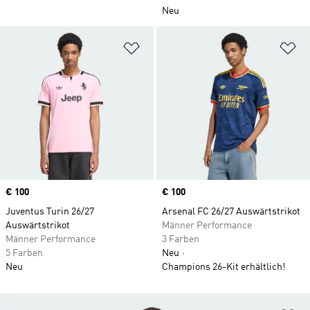
Neu
Zur Wunschliste hinzufügen
Zu
Price
€ 100
Price
€ 100
Juventus Turin 26/27
Arsenal FC 26/27 Auswärtstrikot
Auswärtstrikot
Männer Performance
Männer Performance
3 Farben
5 Farben
Neu
Neu
Champions 26-Kit erhältlich!