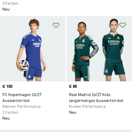
3 Farben
Neu
Zur Wunschliste hinzufügen
Zu
Price
€ 100
Price
€ 85
FC Kopenhagen 26/27
Real Madrid 26/27 Kids
Auswärtstrikot
langärmeliges Auswärtstrikot
Männer Performance
Kinder Performance
2 Farben
Neu
Neu