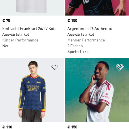
Price
€ 75
Price
€ 150
Eintracht Frankfurt 26/27 Kids
Argentinien 26 Authentic
Auswärtstrikot
Auswärtstrikot
Kinder Performance
Männer Performance
Neu
2 Farben
Spielertrikot
Zur Wunschliste hinzufügen
Zu
Price
€ 110
Price
€ 150