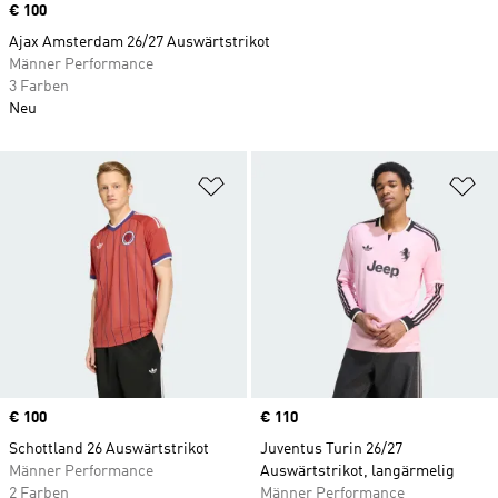
Price
€ 100
Ajax Amsterdam 26/27 Auswärtstrikot
Männer Performance
3 Farben
Neu
Zur Wunschliste hinzufügen
Zu
Price
€ 100
Price
€ 110
Schottland 26 Auswärtstrikot
Juventus Turin 26/27
Männer Performance
Auswärtstrikot, langärmelig
2 Farben
Männer Performance