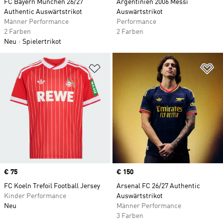
FC Bayern München 26/27
Argentinien 2006 Messi
Authentic Auswärtstrikot
Auswärtstrikot
Männer Performance
Performance
2 Farben
2 Farben
Neu
Spielertrikot
Zur Wunschliste hinzufügen
Zu
Price
€ 75
Price
€ 150
FC Koeln Trefoil Football Jersey
Arsenal FC 26/27 Authentic
Kinder Performance
Auswärtstrikot
Neu
Männer Performance
3 Farben