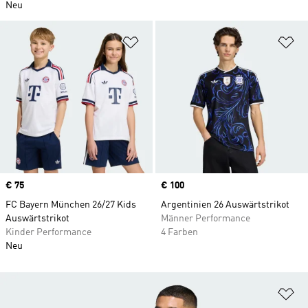
Neu
Zur Wunschliste hinzufügen
Zu
Price
€ 75
Price
€ 100
FC Bayern München 26/27 Kids
Argentinien 26 Auswärtstrikot
Auswärtstrikot
Männer Performance
Kinder Performance
4 Farben
Neu
Zu