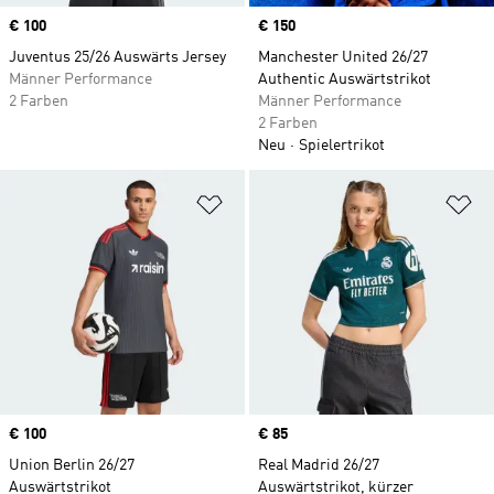
Price
€ 100
Price
€ 150
Juventus 25/26 Auswärts Jersey
Manchester United 26/27
Männer Performance
Authentic Auswärtstrikot
2 Farben
Männer Performance
2 Farben
Neu
Spielertrikot
Zur Wunschliste hinzufügen
Zu
Price
€ 100
Price
€ 85
Union Berlin 26/27
Real Madrid 26/27
Auswärtstrikot
Auswärtstrikot, kürzer