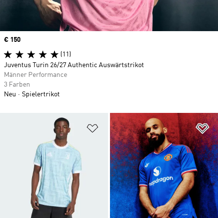
Price
€ 150
(11)
Juventus Turin 26/27 Authentic Auswärtstrikot
Männer Performance
3 Farben
Neu
Spielertrikot
Zur Wunschliste hinzufügen
Zu