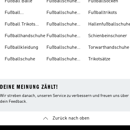
Fußball Bälle
Fußballschuhe
Fußballsocken
Damen
Fußball
Fußballschuhe
Fußballtrikots
Trainingsanzug
Herren
Fußball Trikots
Fußballschuhe
Hallenfußballschuh
Kinder
Kinder
Fußballhandschuhe
Fußballschuhe
Schienbeinschoner
Multinocken
Fußballkleidung
Fußballschuhe
Torwarthandschuhe
Ohne
Fußballschuhe
Fußballschuhe
Trikotsätze
Schnürsenkel
Schwarz
DEINE MEINUNG ZÄHLT!
Wir streben danach, unseren Service zu verbessern und freuen uns über
dein Feedback.
Zurück nach oben