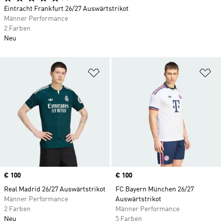
Eintracht Frankfurt 26/27 Auswärtstrikot
Männer Performance
2 Farben
Neu
Zur Wunschliste hinzufügen
Zu
Price
€ 100
Price
€ 100
Real Madrid 26/27 Auswärtstrikot
FC Bayern München 26/27
Männer Performance
Auswärtstrikot
2 Farben
Männer Performance
Neu
5 Farben