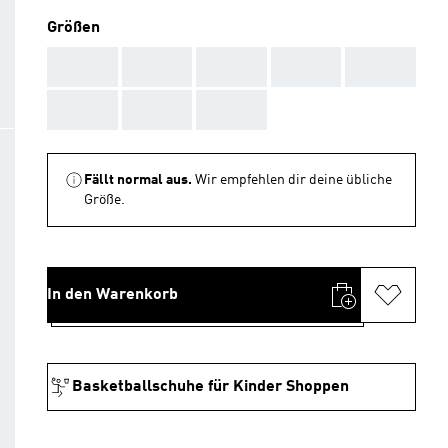
Größen
AAA
AAA
AAA
AAA
AAA
AAA
AAA
AAA
Fällt normal aus.
Wir empfehlen dir deine übliche
Größe.
In den Warenkorb
Basketballschuhe für Kinder Shoppen