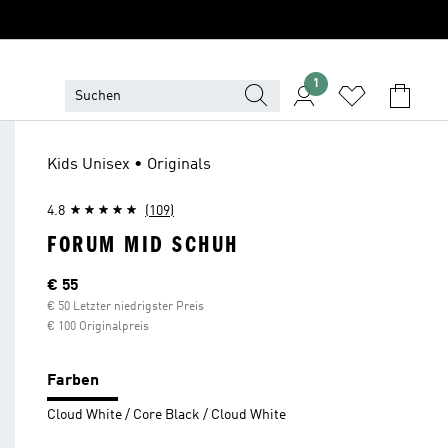
1
Kids Unisex • Originals
4.8
(109)
FORUM MID SCHUH
Aktueller Preis
€ 55
€ 50 Letzter niedrigster Preis
€ 100 Originalpreis
Farben
Cloud White / Core Black / Cloud White