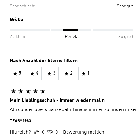
Sehr schlecht
Sehr gut
Größe
Zu klein
Perfekt
Zu groß
Nach Anzahl der Sterne filtern
5
4
3
2
1
Mein Lieblingsschuh - immer wieder mal n
Allrounder übers ganze Jahr hinaus immer zu finden in ke
TEASY1983
Hilfreich?
0
0
Bewertung melden