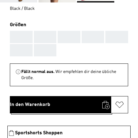
Black / Black
Größen
AAA
AAA
AAA
AAA
AAA
AAA
AAA
Fällt normal aus.
Wir empfehlen dir deine übliche
Größe.
In den Warenkorb
Sportshorts Shoppen