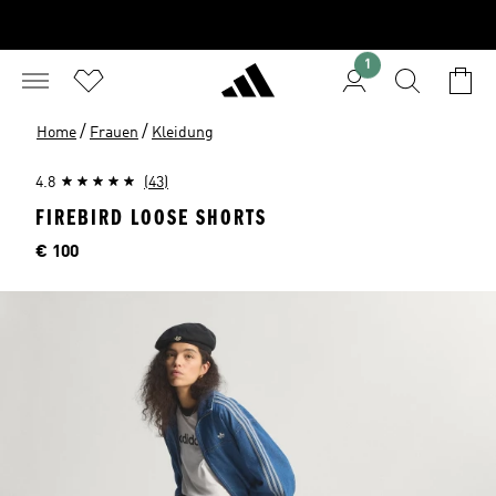
1
/
/
Home
Frauen
Kleidung
4.8
(43)
FIREBIRD LOOSE SHORTS
Preis
€ 100