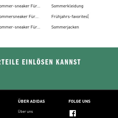
ommer-sneaker Für
Sommerkleidung
erren
ommersneaker Für
Frühjahrs-favorites[
amen
ommer-sneaker Für
Sommerjacken
inder
TEILE EINLÖSEN KANNST
ÜBER ADIDAS
FOLGE UNS
Über uns