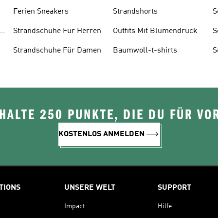
Ferien Sneakers
Strandshorts
S
H
e
Strandschuhe Für Herren
Outfits Mit Blumendruck
S
D
r
Strandschuhe Für Damen
Baumwoll-t-shirts
S
K
ALTE 250 PUNKTE, DIE DU FÜR VOR
KOSTENLOS ANMELDEN
TIONS
UNSERE WELT
SUPPORT
Impact
Hilfe