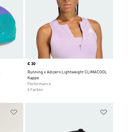
Price
€ 30
E
Running x Adizero Lightweight CLIMACOOL
Kappe
Performance
6 Farben
Zur Wunschliste hinzufügen
Zur Wunsch