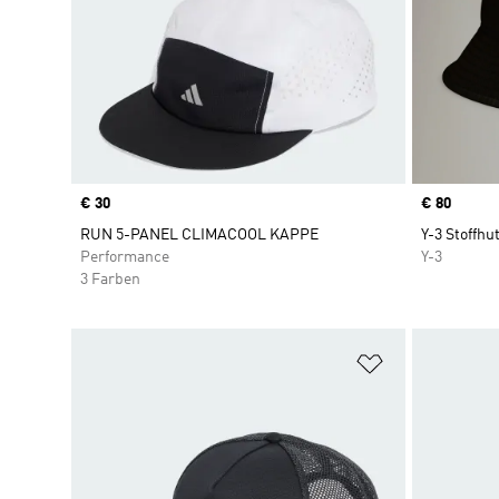
Price
€ 30
Price
€ 80
RUN 5-PANEL CLIMACOOL KAPPE
Y-3 Stoffhu
Performance
Y-3
3 Farben
Zur Wunschlis