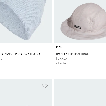
Price
€ 45
IN-MARATHON 2026 MÜTZE
Terrex Xperior Stoffhut
ce
TERREX
2 Farben
te hinzufügen
Zur Wunschliste hinzufügen