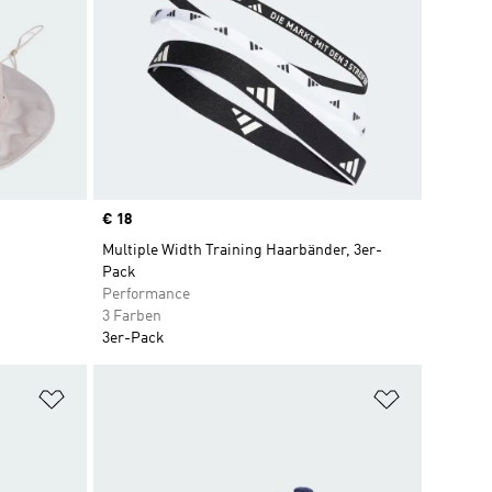
Price
€ 18
Multiple Width Training Haarbänder, 3er-
Pack
Performance
3 Farben
3er-Pack
Zur Wunschliste hinzufügen
Zur Wunsch