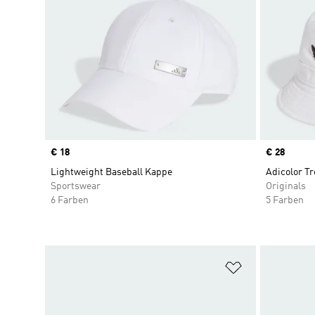
Price
€ 18
Price
€ 28
Lightweight Baseball Kappe
Adicolor Tre
Sportswear
Originals
6 Farben
5 Farben
Zur Wunschlis