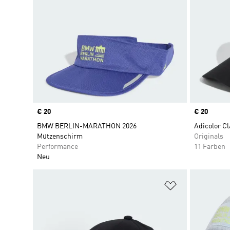
Price
€ 20
Price
€ 20
BMW BERLIN-MARATHON 2026
Adicolor Cl
Mützenschirm
Originals
Performance
11 Farben
Neu
Zur Wunschlis