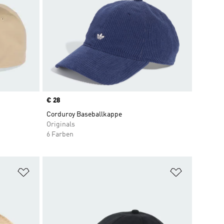
Price
€ 28
Corduroy Baseballkappe
Originals
6 Farben
Zur Wunschliste hinzufügen
Zur Wunsch