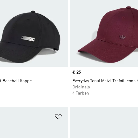
Price
€ 25
t Baseball Kappe
Everyday Tonal Metal Trefoil Icons
r
Originals
4 Farben
te hinzufügen
Zur Wunschliste hinzufügen