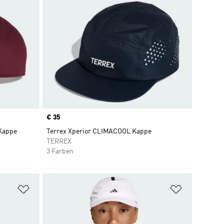
Price
€ 35
 Kappe
Terrex Xperior CLIMACOOL Kappe
TERREX
3 Farben
Zur Wunschliste hinzufügen
Zur Wunsch