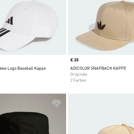
Price
€ 23
 New Logo Baseball Kappe
ADICOLOR SNAPBACK KAPPE
r
Originals
2 Farben
te hinzufügen
Zur Wunschliste hinzufügen