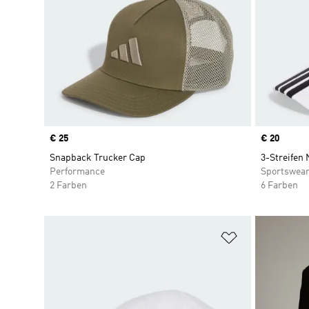
Price
€ 25
Price
€ 20
Snapback Trucker Cap
3-Streifen
Performance
Sportswea
2 Farben
6 Farben
Zur Wunschlis