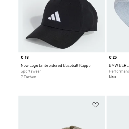
Price
€ 18
Price
€ 25
New Logo Embroidered Baseball Kappe
BMW BERL
Sportswear
Performan
7 Farben
Neu
Zur Wunschlis