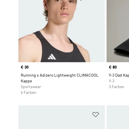
Price
€ 30
Price
€ 80
Running x Adizero Lightweight CLIMACOOL
Y-3 Dad Ka
Kappe
Y-3
Sportswear
3 Farben
6 Farben
Zur Wunschlis