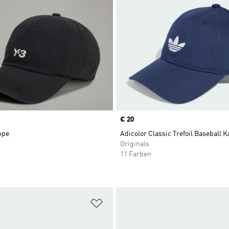
Price
€ 20
ppe
Adicolor Classic Trefoil Baseball 
Originals
11 Farben
te hinzufügen
Zur Wunschliste hinzufügen