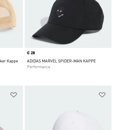
Price
€ 28
cker Kappe
ADIDAS MARVEL SPIDER-MAN KAPPE
Performance
Zur Wunschliste hinzufügen
Zur Wunsch