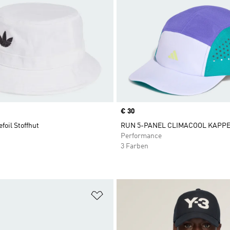
Price
€ 30
foil Stoffhut
RUN 5-PANEL CLIMACOOL KAPP
Performance
3 Farben
te hinzufügen
Zur Wunschliste hinzufügen