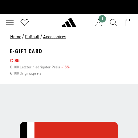
1
/
/
Home
Fußball
Accessoires
E-GIFT CARD
Sale-Preis
€ 85
€ 100 Letzter niedrigster Preis
-15%
Rabatt
€ 100 Originalpreis