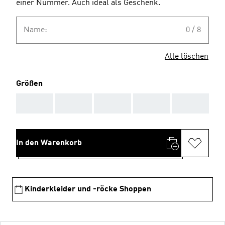
einer Nummer. Auch ideal als Geschenk.
Name:
0 / 8
Alle löschen
Größen
AAA
AAA
AAA
AAA
AAA
In den Warenkorb
Kinderkleider und -röcke Shoppen