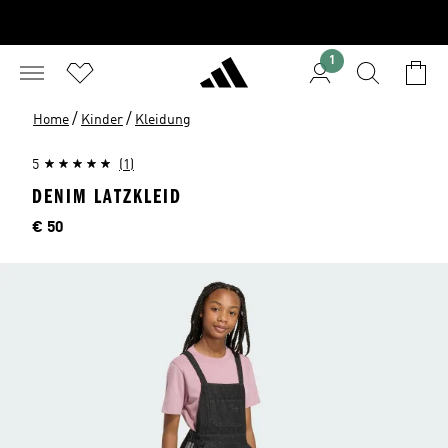
1
/
/
Home
Kinder
Kleidung
5
(1)
DENIM LATZKLEID
Preis
€ 50