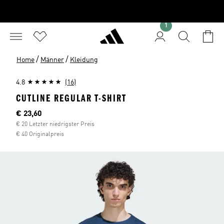
1
/
/
Home
Männer
Kleidung
4.8
(16)
CUTLINE REGULAR T-SHIRT
Aktueller Preis
€ 23,60
€ 20 Letzter niedrigster Preis
€ 40 Originalpreis