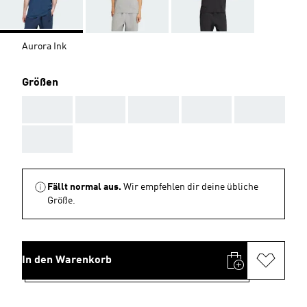
Aurora Ink
Größen
AAA
AAA
AAA
AAA
AAA
AAA
Fällt normal aus.
Wir empfehlen dir deine übliche
Größe.
In den Warenkorb