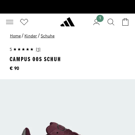
1
/
/
Home
Kinder
Schuhe
5
(1)
CAMPUS 00S SCHUH
Preis
€ 90