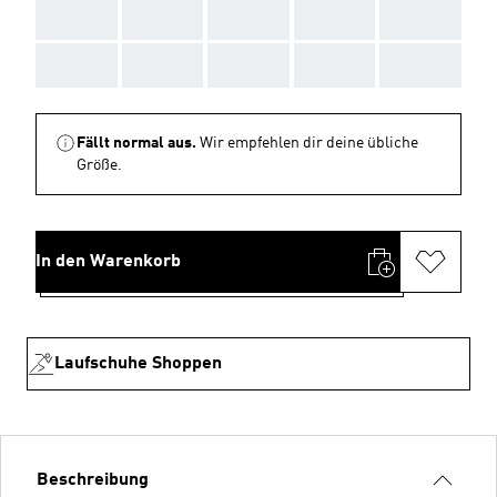
AAA
AAA
AAA
AAA
AAA
AAA
AAA
AAA
AAA
AAA
Fällt normal aus.
Wir empfehlen dir deine übliche
Größe.
In den Warenkorb
Laufschuhe Shoppen
Beschreibung