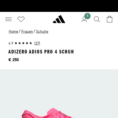
1
/
/
Home
Frauen
Schuhe
4.9
(27)
ADIZERO ADIOS PRO 4 SCHUH
Preis
€ 250