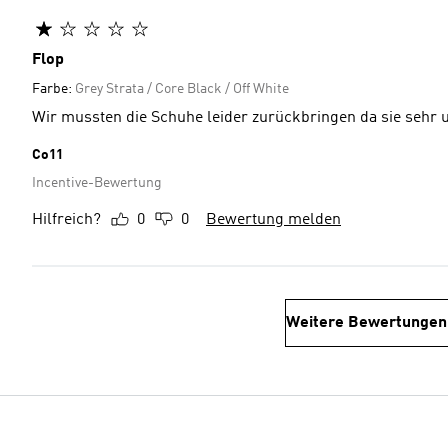
Flop
Farbe:
Grey Strata / Core Black / Off White
Wir mussten die Schuhe leider zurückbringen da sie sehr
Co11
Incentive-Bewertung
Hilfreich?
0
0
Bewertung melden
Weitere Bewertungen