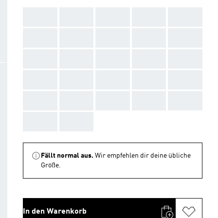
AAA
AAA
AAA
AAA
AAA
AAA
AAA
AAA
AAA
AAA
AAA
AAA
AAA
AAA
AAA
AAA
AAA
AAA
AAA
AAA
AAA
AAA
AAA
AAA
AAA
AAA
AAA
Fällt normal aus.
Wir empfehlen dir deine übliche
Größe.
In den Warenkorb