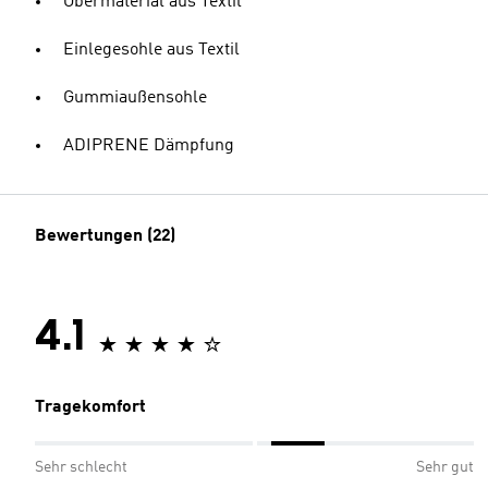
Obermaterial aus Textil
Einlegesohle aus Textil
Gummiaußensohle
ADIPRENE Dämpfung
Bewertungen (22)
4.1
Tragekomfort
Sehr schlecht
Sehr gut