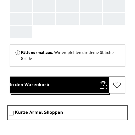
AAA
AAA
AAA
AAA
AAA
AAA
AAA
AAA
AAA
AAA
AAA
Fällt normal aus.
Wir empfehlen dir deine übliche
Größe.
In den Warenkorb
Kurze Armel Shoppen