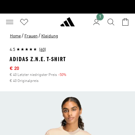
1
/
/
Home
Frauen
Kleidung
4.5
(60)
ADIDAS Z.N.E. T-SHIRT
Sale-Preis
€ 20
€ 40 Letzter niedrigster Preis
-50%
Rabatt
€ 40 Originalpreis